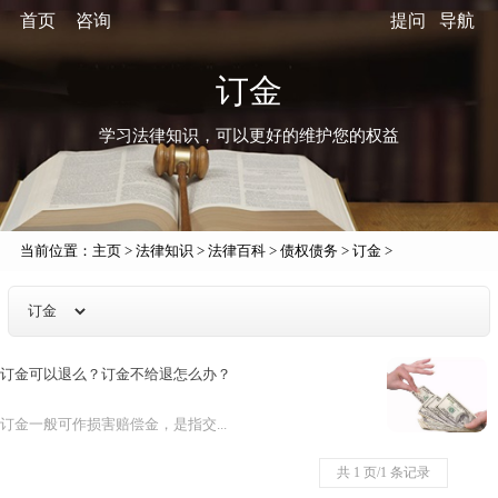
首页
咨询
提问
导航
订金
学习法律知识，可以更好的维护您的权益
当前位置：
主页
>
法律知识
>
法律百科
>
债权债务
>
订金
>
订金可以退么？订金不给退怎么办？
订金一般可作损害赔偿金，是指交...
共 1 页/1 条记录