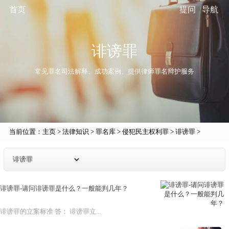
首页
提问
导航
诽谤罪
常见罪名司法解释、成功案例、提供律师罪名辩护服务
当前位置：
主页
>
法律知识
>
罪名库
>
侵犯民主权利罪
>
诽谤罪
>
诽谤罪-请问诽谤罪是什么？一般能判几年？
诽谤罪的立案标准 答： 诽谤罪立...