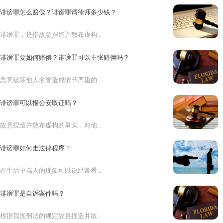
诽谤罪怎么赔偿？诽谤罪请律师多少钱？
诽谤罪，是指故意捏造并散布虚构...
诽谤罪要如何赔偿？诽谤罪可以主张赔偿吗？
恶意破坏他人名誉造成情节严重的...
诽谤罪可以报公安取证吗？
故意捏造并散布虚构的事实，对他...
诽谤罪如何走法律程序？
在生活中骂人的现象可以说经常看...
诽谤罪是自诉案件吗？
根据我国刑法的规定故意捏造并散...