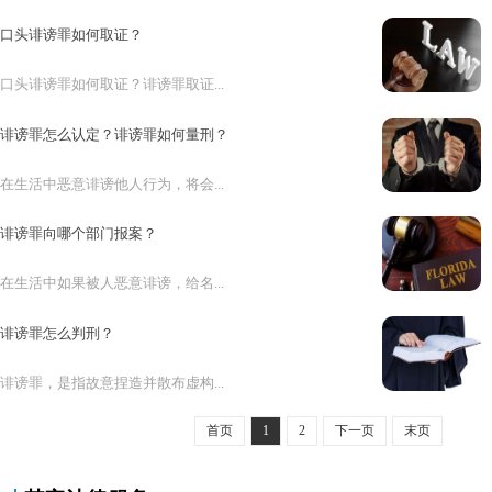
口头诽谤罪如何取证？
口头诽谤罪如何取证？诽谤罪取证...
诽谤罪怎么认定？诽谤罪如何量刑？
在生活中恶意诽谤他人行为，将会...
诽谤罪向哪个部门报案？
在生活中如果被人恶意诽谤，给名...
诽谤罪怎么判刑？
诽谤罪，是指故意捏造并散布虚构...
首页
1
2
下一页
末页