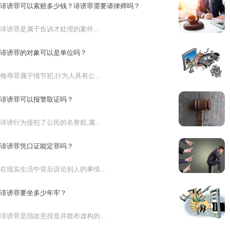
诽谤罪可以索赔多少钱？诽谤罪需要请律师吗？
诽谤罪是属于告诉才处理的案件...
诽谤罪的对象可以是单位吗？
侮辱罪属于情节犯,行为人具有公...
诽谤罪可以报警取证吗？
诽谤行为侵犯了公民的名誉权,属...
诽谤罪凭口证能定罪吗？
在现实生活中背后议论别人的事情...
诽谤罪要坐多少年牢？
诽谤罪是指故意捏造并散布虚构的...