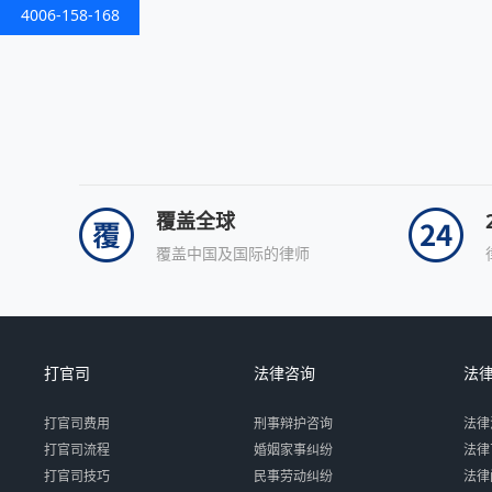
4006-158-168
覆盖全球
覆盖中国及国际的律师
打官司
法律咨询
法
打官司费用
刑事辩护咨询
法律
打官司流程
婚姻家事纠纷
法律
打官司技巧
民事劳动纠纷
法律