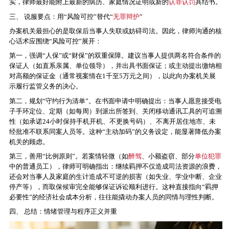
实，律师最好能附上最新的病历、家庭情况证明或新的
认罪认罚
具结书。
三、 说服要点：用“风险可控”替代“
无罪辩护
”
办案机关最担心的是取保后当事人失联或妨碍司法。因此，律师沟通的核
心话术应围绕“风险可控”展开：
第一，强调“人保”或“财保”的双重保障。建议当事人提供两名符合条件的
保证人（如直系亲属、单位领导），并出具书面保证；或主动提出缴纳相
对高额的保证金（通常视案情在1千至5万元之间），以此向办案机关展
示履行监管义务的决心。
第二，规划“守约行为清单”。在书面申请中明确提出：当事人愿意接受电
子手环定位、定期（如每周）到派出所签到、关闭移动通讯工具的可追溯
性（如承诺24小时保持手机开机、不更换号码）、不离开居住地市、未
经批准不联系同案人员等。这种“主动加码”的义务设定，能显著降低办案
机关的顾虑。
第三，善用“比例原则”。若案情轻微（如
醉驾
、小额盗窃、部分
单位犯罪
中的普通员工），律师可明确指出：继续羁押不仅造成司法资源的浪费，
还会对当事人及家庭的生计造成不可逆的损害（如失业、学业中断、企业
停产等），而取保候审完全能够保证诉讼顺利进行。这种直接指向“羁押
必要性”的经济社会成本分析，往往能撬动办案人员的同情与理性判断。
四、 总结：情绪管理与程序正义并重