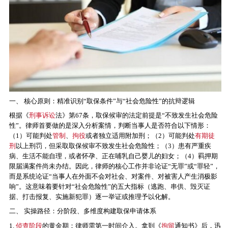
一、 核心原则：精准识别“取保条件”与“社会危险性”的抗辩逻辑
根据《
刑事诉讼
法》第67条，取保候审的法定前提是“不致发生社会危险
性”。律师首要做的是深入分析案情，判断当事人是否符合以下情形：
（1）可能判处
管制
、
拘役
或者独立适用附加刑；（2）可能判处
有期徒
刑
以上刑罚，但采取取保候审不致发生社会危险性；（3）患有严重疾
病、生活不能自理，或者怀孕、正在哺乳自己婴儿的妇女；（4）羁押期
限届满案件尚未办结。因此，律师的核心工作并非论证“无罪”或“罪轻”，
而是系统论证“当事人在外面不会对社会、对案件、对被害人产生消极影
响”。这意味着要针对“社会危险性”的五大指标（逃跑、串供、毁灭证
据、打击报复、实施新犯罪）逐一举证或推理予以化解。
二、 实操路径：分阶段、多维度构建取保申请体系
1.
侦查阶段
的黄金期：律师需第一时间介入。拿到《
拘留
通知书》后，迅