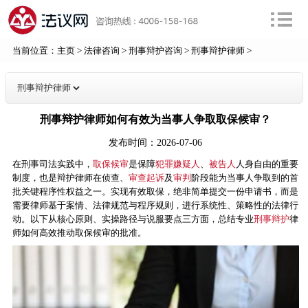
当前位置：
主页
>
法律咨询
>
刑事辩护咨询
>
刑事辩护律师
>
刑事辩护律师如何有效为当事人争取取保候审？
发布时间：2026-07-06
在刑事司法实践中，
取保候审
是保障
犯罪嫌疑人
、
被告人
人身自由的重要
制度，也是辩护律师在侦查、
审查起诉
及
审判
阶段能为当事人争取到的首
批关键程序性权益之一。实现有效取保，绝非简单提交一份申请书，而是
需要律师基于案情、法律规范与程序规则，进行系统性、策略性的法律行
动。以下从核心原则、实操路径与说服要点三方面，总结专业
刑事辩护
律
师如何高效推动取保候审的批准。