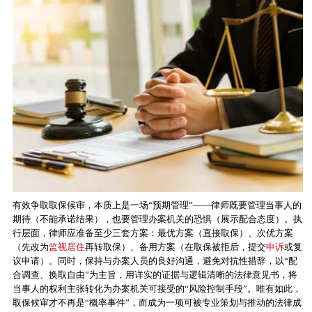
有效争取取保候审，本质上是一场“预期管理”——律师既要管理当事人的
期待（不能承诺结果），也要管理办案机关的恐惧（展示配合态度）。执
行层面，律师应准备至少三套方案：最优方案（直接取保）、次优方案
（先改为
监视居住
再转取保）、备用方案（在取保被拒后，提交
申诉
或复
议申请）。同时，保持与办案人员的良好沟通，避免对抗性措辞，以“配
合调查、换取自由”为主旨，用详实的证据与逻辑清晰的法律意见书，将
当事人的权利主张转化为办案机关可接受的“风险控制手段”。唯有如此，
取保候审才不再是“概率事件”，而成为一项可被专业策划与推动的法律成