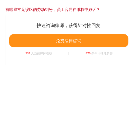
有哪些常见误区的劳动纠纷，员工容易在维权中败诉？
快速咨询律师，获得针对性回复
免费法律咨询
532
人当前律师在线
1720
条今日律师解答
相关阅读
推荐律师
法律需求导航
找律师
打官司
查法规
罪名库