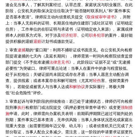
速会见当事人，了解其到案经过、认罪态度、家庭状况与职业履历。在此
阶段，公安机关的取保决定往往取决于“能否随时联系到人”和“案件事实
是否基本查清”。律师应主动向侦查机关提交《
取保候审申请书
》，并附
上：当事人无前科的证明、长期居住地的住建部门或社区证明（证明稳定
住所）、工作单位的在职证明与承诺书（证明稳定收入来源）、家属或律
师本人的联系方式等。对于涉及
经济犯罪
、公司
职务犯罪
的案件，最好能
提供积极的退赃
退赔
计划书或缴款凭证。
2. 审查
逮捕
期的“窗口期”：利用不捕听证或书面意见。在公安机关向检察
院提请逮捕的七天内（及延长期间），律师需第一时间向检察院侦查监督
部门提交《不予批准逮捕
法律意见书
》。此阶段以“证据不足”或“无逮捕
必要性”为突破口。律师可重点论述：当事人在案件中的参与程度较低、
处于从犯地位；关键证据尚未固定或存在矛盾；当事人愿意主动配合调
查、提供线索；或者本案存在和解可能性（尤其对
轻伤
害、侵财类案件
等）。若能促成被害人与当事人达成
和解协议
并实际履行，将极大降
低“社会危险性”评价。
3. 审查起诉与审判阶段的持续推动：若已处于逮捕状态，律师仍可向检察
院刑事
执行
检察部门或法院提交《羁押必要性审查申请书》或变更
强制措
施
申请。此时，律师需向办案机关表明：前期羁押期限已超过可能判处的
刑期；案件事实已基本查清，无串供风险；当事人身体状况恶化或家庭出
现重大变故（如需要照顾年迈父母、幼儿等）；或者侦查机关已完成了大
部分取证，当事人配合义务减少。需注意，这一阶段的申请要求证据更扎