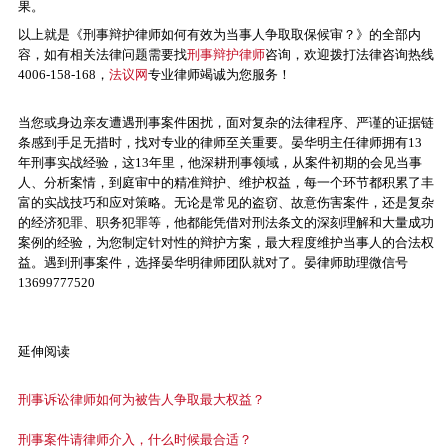
果。
以上就是《刑事辩护律师如何有效为当事人争取取保候审？》的全部内
容，如有相关法律问题需要找
刑事辩护律师
咨询，欢迎拨打法律咨询热线
4006-158-168，
法议网
专业律师竭诚为您服务！
当您或身边亲友遭遇刑事案件困扰，面对复杂的法律程序、严谨的证据链
条感到手足无措时，找对专业的律师至关重要。晏华明主任律师拥有13
年刑事实战经验，这13年里，他深耕刑事领域，从案件初期的会见当事
人、分析案情，到庭审中的精准辩护、维护权益，每一个环节都积累了丰
富的实战技巧和应对策略。无论是常见的盗窃、故意伤害案件，还是复杂
的经济犯罪、职务犯罪等，他都能凭借对刑法条文的深刻理解和大量成功
案例的经验，为您制定针对性的辩护方案，最大程度维护当事人的合法权
益。遇到刑事案件，选择晏华明律师团队就对了。晏律师助理微信号
13699777520
延伸阅读
刑事诉讼律师如何为被告人争取最大权益？
刑事案件请律师介入，什么时候最合适？