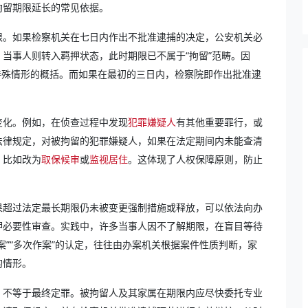
拘留期限延长的常见依据。
限。如果检察机关在七日内作出不批准逮捕的决定，公安机关必
当事人则转入羁押状态，此时期限已不属于“拘留”范畴。因
一特殊情形的概括。而如果在最初的三日内，检察院即作出批准逮
变化。例如，在侦查过程中发现
犯罪嫌疑人
有其他重要罪行，或
法律规定，对被拘留的犯罪嫌疑人，如果在法定期间内未能查清
，比如改为
取保候审
或
监视居住
。这体现了人权保障原则，防止
果超过法定最长期限仍未被变更强制措施或释放，可以依法向办
押必要性审查。实践中，许多当事人因不了解期限，在盲目等待
案”“多次作案”的认定，往往由办案机关根据案件性质判断，家
的情形。
，不等于最终定罪。被拘留人及其家属在期限内应尽快委托专业