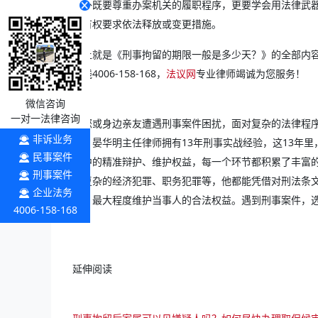
对外既要尊重办案机关的履职程序，更要学会用法律武
都有权要求依法释放或变更措施。
以上就是《刑事拘留的期限一般是多少天？》的全部内
热线4006-158-168，
法议网
专业律师竭诚为您服务！
微信咨询
一对一法律咨询
当您或身边亲友遭遇刑事案件困扰，面对复杂的法律程
非诉业务
要。晏华明主任律师拥有13年刑事实战经验，这13年
民事案件
审中的精准辩护、维护权益，每一个环节都积累了丰富
刑事案件
是复杂的经济犯罪、职务犯罪等，他都能凭借对刑法条
企业法务
案，最大程度维护当事人的合法权益。遇到刑事案件，选择
4006-158-168
延伸阅读