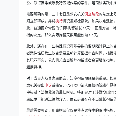
杂、取证困难或涉及跨区域作案的案件，是司法实践中
需要明确的是，三十七日是公安机关
侦查阶段
的法定上
须立即释放，并将
执行
情况通知检察院。如果决定逮捕，
此，普通民众常说的“刑事拘留最长37天”，正是对这
捕的决定，那么实际拘留天数可能仅为3-5天。
此外，还存在一些特殊情况可能导致拘留期限计算上的
者案件性质发生改变需要重新计算证据审查时间。根据
其犯罪事实，公安机关应当解除拘留或者变更强制措施
超期羁押。
对于当事人及其家属而言，知晓拘留期限至关重要。如
案机关提出
申诉
或控告，也可以申请人民检察院进行羁
中错过了法律救济的最佳时机。特别是对于涉嫌“流窜作
属应尽可能通过律师介入，确认是否存在不当延长拘留
最后需要强调，刑事拘留仅仅是侦查过程中的临时措施