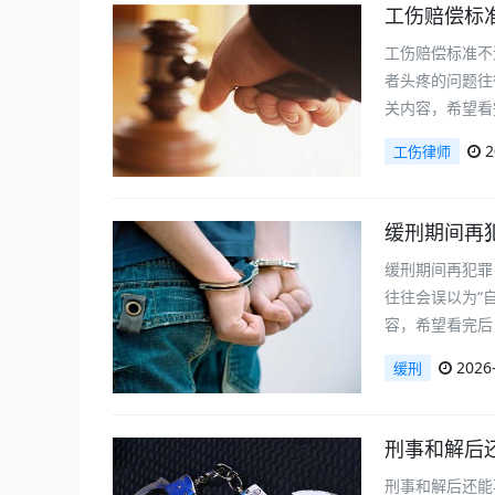
工伤赔偿标
工伤赔偿标准不
者头疼的问题往
关内容，希望看
2
工伤律师
缓刑期间再
缓刑期间再犯罪
往往会误以为“
容，希望看完后
2026-
缓刑
刑事和解后
刑事和解后还能