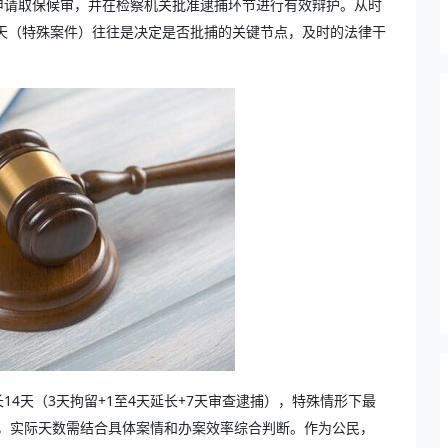
申请取保候审，并在检察机关批准逮捕环节进行有效辩护。从时
0天（特殊案件）往往是决定是否批捕的关键节点，及时的法律干
4天（3天拘留+1至4天延长+7天审查逮捕），特殊情形下最
上限，实际天数需结合具体案情和办案效率综合判断。作为公民，