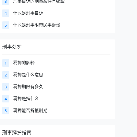
刑事自诉的刑事案件有哪些
3
什么是刑事自诉
4
什么是刑事附带民事诉讼
5
刑事处罚
羁押的解释
1
羁押是什么意思
2
羁押期限有多久
3
羁押是指什么
4
羁押能否折抵刑期
5
刑事辩护指南