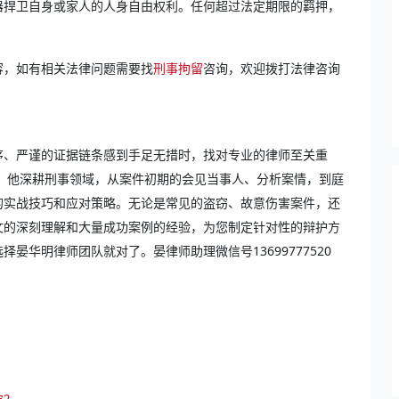
器捍卫自身或家人的人身自由权利。任何超过法定期限的羁押，
容，如有相关法律问题需要找
刑事拘留
咨询，欢迎拨打法律咨询
序、严谨的证据链条感到手足无措时，找对专业的律师至关重
里，他深耕刑事领域，从案件初期的会见当事人、分析案情，到庭
的实战技巧和应对策略。无论是常见的盗窃、故意伤害案件，还
文的深刻理解和大量成功案例的经验，为您制定针对性的辩护方
晏华明律师团队就对了。晏律师助理微信号13699777520