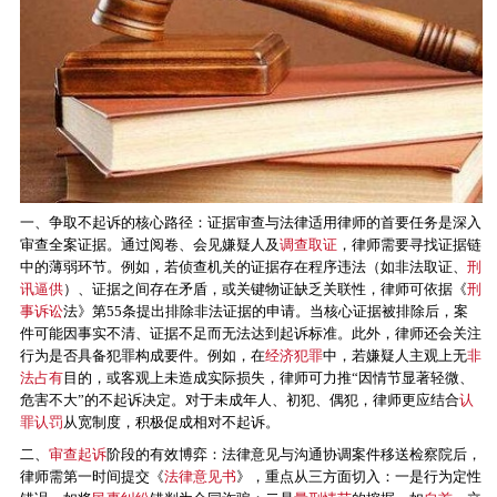
一、争取不起诉的核心路径：证据审查与法律适用律师的首要任务是深入
审查全案证据。通过阅卷、会见嫌疑人及
调查取证
，律师需要寻找证据链
中的薄弱环节。例如，若侦查机关的证据存在程序违法（如非法取证、
刑
讯逼供
）、证据之间存在矛盾，或关键物证缺乏关联性，律师可依据《
刑
事诉讼
法》第55条提出排除非法证据的申请。当核心证据被排除后，案
件可能因事实不清、证据不足而无法达到起诉标准。此外，律师还会关注
行为是否具备犯罪构成要件。例如，在
经济犯罪
中，若嫌疑人主观上无
非
法占有
目的，或客观上未造成实际损失，律师可力推“因情节显著轻微、
危害不大”的不起诉决定。对于未成年人、初犯、偶犯，律师更应结合
认
罪认罚
从宽制度，积极促成相对不起诉。
二、
审查起诉
阶段的有效博弈：法律意见与沟通协调案件移送检察院后，
律师需第一时间提交《
法律意见书
》，重点从三方面切入：一是行为定性