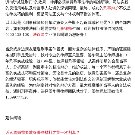
诉”或“减轻刑罚”的效果，律师必须兼具刑事法律的精准研读、司法实践
的灵活策略以及对当事人处境的深切同理。最终，成功的
刑事辩护
不仅是
法律技巧的胜利，更是司法正义与个体权利平衡的体现。
以上就是《刑事律师如何帮助嫌疑人争取不起诉或减轻刑罚？》的全部内
容，如有相关法律问题需要找
刑事律师
咨询，欢迎拨打法律咨询热线
4006-158-168，
法议网
专业律师竭诚为您服务！
当您或身边亲友遭遇刑事案件困扰，面对复杂的法律程序、严谨的证据链
条感到手足无措时，找对专业的律师至关重要。晏华明主任律师拥有13
年刑事实战经验，这13年里，他深耕刑事领域，从案件初期的会见当事
人、分析案情，到庭审中的精准辩护、维护权益，每一个环节都积累了丰
富的实战技巧和应对策略。无论是常见的盗窃、故意伤害案件，还是复杂
的经济犯罪、职务犯罪等，他都能凭借对刑法条文的深刻理解和大量成功
案例的经验，为您制定针对性的辩护方案，最大程度维护当事人的合法权
益。遇到刑事案件，选择晏华明律师团队就对了。晏律师助理微信号
13699777520
延伸阅读
诉讼离婚需要准备哪些材料才能一次判离？