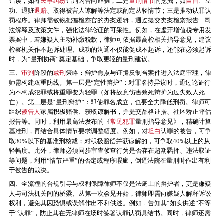
错误，如将
民事纠纷
错判为合同诈骗；二是
量刑情节
的挖掘，如
自首
、立
功、退赃
退赔
、取得被害人谅解等法定或酌定从轻情节；三是推动认罪认
罚程序。律师需敏锐把握检察官的办案逻辑，通过提交类案检索报告、司
法解释及政策文件，强化法律论证的可采性。例如，在虚开增值税专用发
票案中，若嫌疑人主动补缴税款，律师可依据最高检相关指导意见，建议
检察机关作不起诉处理。成功的沟通不仅能促成不起诉，还能在必须起诉
时，为“量刑协商”奠定基础，争取更轻的量刑建议。
三、
审判
阶段的
减刑
策略：辩护焦点与证据反制当案件进入法庭审理，律
师需构建双重防线。第一层是“定性辩护”：对罪名持异议时，通过论证行
为不构成犯罪或将重罪变为轻罪（如将故意伤害致死辩护为过失致人死
亡）。第二层是“量刑辩护”：即使罪名成立，也要全力降低刑罚。律师可
组织
被告人
家属积极赔偿、获取谅解书，并提交品格证据、社区矫正评估
报告等。同时，利用最高法发布的《
常见犯罪
量刑指导意见》，精确计算
基准刑，再结合具体情节要求调整幅度。例如，对
坦白
认罪的被告，可争
取30%以下的基准刑核减；对积极赔偿并获谅解的，可争取40%以上的从
轻幅度。此外，律师必须同步审查侦查行为是否存在超期羁押、违法取证
等问题，利用“情节严重”的否定或程序瑕疵，倒逼法院在量刑时作出有利
于被告的裁决。
四、全流程的合规引导与权利保障律师不仅是法庭上的辩护者，更是嫌疑
人与司法机关间的桥梁。从第一次会见开始，律师即需向嫌疑人解释诉讼
权利，避免其因恐惧或误解作出不利供述。例如，告知其“如实供述”不等
于“认罪”，防止其在无律师在场时签署认罪认罚具结书。同时，律师还需