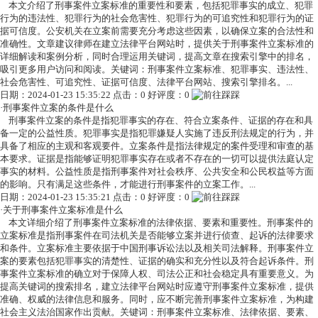
本文介绍了刑事案件立案标准的重要性和要素，包括犯罪事实的成立、犯罪
行为的违法性、犯罪行为的社会危害性、犯罪行为的可追究性和犯罪行为的证
据可信度。公安机关在立案前需要充分考虑这些因素，以确保立案的合法性和
准确性。文章建议律师在建立法律平台网站时，提供关于刑事案件立案标准的
详细解读和案例分析，同时合理运用关键词，提高文章在搜索引擎中的排名，
吸引更多用户访问和阅读。关键词：刑事案件立案标准、犯罪事实、违法性、
社会危害性、可追究性、证据可信度、法律平台网站、搜索引擎排名。...
日期：2024-01-23 15:35:22 点击：0 好评度：0
·
刑事案件立案的条件是什么
刑事案件立案的条件是指犯罪事实的存在、符合立案条件、证据的存在和具
备一定的公益性质。犯罪事实是指犯罪嫌疑人实施了违反刑法规定的行为，并
具备了相应的主观和客观要件。立案条件是指法律规定的案件受理和审查的基
本要求。证据是指能够证明犯罪事实存在或者不存在的一切可以提供法庭认定
事实的材料。公益性质是指刑事案件对社会秩序、公共安全和公民权益等方面
的影响。只有满足这些条件，才能进行刑事案件的立案工作。...
日期：2024-01-23 15:35:21 点击：0 好评度：0
·
关于刑事案件立案标准是什么
本文详细介绍了刑事案件立案标准的法律依据、要素和重要性。刑事案件的
立案标准是指刑事案件在司法机关是否能够立案并进行侦查、起诉的法律要求
和条件。立案标准主要依据于中国刑事诉讼法以及相关司法解释。刑事案件立
案的要素包括犯罪事实的清楚性、证据的确实和充分性以及符合起诉条件。刑
事案件立案标准的确立对于保障人权、司法公正和社会稳定具有重要意义。为
提高关键词的搜索排名，建立法律平台网站时应遵守刑事案件立案标准，提供
准确、权威的法律信息和服务。同时，应不断完善刑事案件立案标准，为构建
社会主义法治国家作出贡献。关键词：刑事案件立案标准、法律依据、要素、