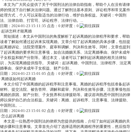
本文为广大民众提供了关于中国刑法的法律自助指南，帮助个人在没有请律
师的情况下自行解决法律问题。通过了解刑法基本原则、诉讼程序和常见案件
处理方式，个人可以采取适当的法律行动，维护自身权益。关键词：中国刑
法、法律自助、打官司、诉讼程序、法律行动。...
日期：2024-01-23 15:11:35 点击：0 好评度：0
·
起诉怎样才能离婚
简短描述：本文从中国刑法的角度解析了起诉离婚的法律程序和要求，帮助
读者了解如何通过起诉来实现离婚。文章介绍了起诉离婚的具体步骤，包括提
起离婚诉讼、法院受理案件、庭审和调解、判决和生效等。同时，文章也提到
了起诉离婚的要求和注意事项，如合法婚姻关系、法定离婚事由、保护未成年
子女权益和财产分割等。通过本文，读者可以了解到起诉离婚的相关法律知
识，为实现离婚提供指导。 关键词：起诉离婚、中国刑法、法律程序、法定离
婚事由、保护未成年子女权益、财产分割...
日期：2024-01-23 15:01:05 点击：0 好评度：0
·
离婚该如何起诉离婚
本文介绍了中国离婚的起诉程序和注意事项。离婚的起诉程序包括准备起诉
材料、提交法院、被告答辩、调解和庭审、判决和生效等步骤。注意事项包括
离婚的原因、财产分割、子女抚养和法律援助等。建议咨询熟悉中国刑法的律
师以保护自己的合法权益。关键词：离婚、起诉程序、注意事项、法律援助、
中国刑法。...
日期：2024-01-23 15:01:02 点击：0 好评度：0
·
怎么起诉离婚
本文是一位熟悉中国刑法的律师为您提供的指南，介绍了如何起诉离婚的关
键步骤和注意事项。文章首先介绍了选择适用的离婚程序的重要性，然后指导
读者准备起诉材料并选择合适的法院。接下来，文章提醒读者咨询专业律师以