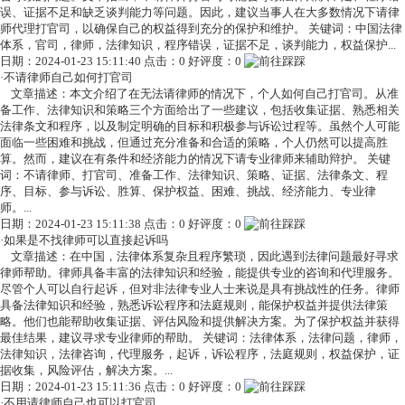
误、证据不足和缺乏谈判能力等问题。因此，建议当事人在大多数情况下请律
师代理打官司，以确保自己的权益得到充分的保护和维护。 关键词：中国法律
体系，官司，律师，法律知识，程序错误，证据不足，谈判能力，权益保护...
日期：2024-01-23 15:11:40 点击：0 好评度：0
·
不请律师自己如何打官司
文章描述：本文介绍了在无法请律师的情况下，个人如何自己打官司。从准
备工作、法律知识和策略三个方面给出了一些建议，包括收集证据、熟悉相关
法律条文和程序，以及制定明确的目标和积极参与诉讼过程等。虽然个人可能
面临一些困难和挑战，但通过充分准备和合适的策略，个人仍然可以提高胜
算。然而，建议在有条件和经济能力的情况下请专业律师来辅助辩护。 关键
词：不请律师、打官司、准备工作、法律知识、策略、证据、法律条文、程
序、目标、参与诉讼、胜算、保护权益、困难、挑战、经济能力、专业律
师。...
日期：2024-01-23 15:11:38 点击：0 好评度：0
·
如果是不找律师可以直接起诉吗
文章描述：在中国，法律体系复杂且程序繁琐，因此遇到法律问题最好寻求
律师帮助。律师具备丰富的法律知识和经验，能提供专业的咨询和代理服务。
尽管个人可以自行起诉，但对非法律专业人士来说是具有挑战性的任务。律师
具备法律知识和经验，熟悉诉讼程序和法庭规则，能保护权益并提供法律策
略。他们也能帮助收集证据、评估风险和提供解决方案。为了保护权益并获得
最佳结果，建议寻求专业律师的帮助。 关键词：法律体系，法律问题，律师，
法律知识，法律咨询，代理服务，起诉，诉讼程序，法庭规则，权益保护，证
据收集，风险评估，解决方案。...
日期：2024-01-23 15:11:36 点击：0 好评度：0
·
不用请律师自己也可以打官司