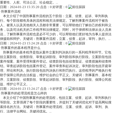
重要性、人权、司法公正、社会稳定。...
日期：2024-01-23 15:35:20 点击：0 好评度：0
·
刑事案件流程
本文介绍了中国刑事案件流程的五个阶段：立案、侦查、起诉、审判和执
行。每个阶段都有具体的流程和相关法律规定。了解刑事案件流程对于被告
人、被害人以及其他相关人员都非常重要，可以帮助他们了解自己的权利和义
务，以及司法机关的工作程序和法律规定。同时，对于律师和法律从业人员来
说，了解刑事案件流程也是必不可少的，可以帮助他们更好地为当事人提供法
律援助和辩护。关键词：刑事案件流程，立案，侦查，起诉，审判，执行。...
日期：2024-01-23 15:24:28 点击：0 好评度：0
·
刑事案件的基本程序是什么
刑事案件的基本程序是指从案件立案到判决执行的一系列程序和环节。它包
括立案阶段、侦查阶段、审查起诉阶段、审判阶段和执行阶段。立案阶段包括
案件报案、案件受理和案件登记。侦查阶段包括侦查取证、侦查措施和侦查终
结。审查起诉阶段包括案件登记、案件审查和起诉决定。审判阶段包括开庭审
理、辩论和判决。执行阶段包括判决执行和刑罚执行。这些程序的严格执行有
助于保障公民的合法权益，维护社会的公平正义。关键词：刑事案件、基本程
序、立案阶段、侦查阶段、审查起诉阶段、审判阶段、执行阶段、保障公民权
益、维护公平正义。...
日期：2024-01-23 15:24:27 点击：0 好评度：0
·
刑事案件的处理流程是怎么样的
本文介绍了中国刑事案件的处理流程，包括立案、侦查、起诉、审判和执行
等阶段。文章强调了每个阶段的重要性，并提到了关键词优化对于提高网站搜
索排名的方法。关键词：刑事案件处理流程、立案、侦查、起诉、审判、执
行、法律平台网站、关键词优化。...