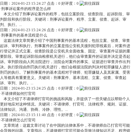
日期：2024-01-23 15:24:27 点击：0 好评度：0
·
刑事诉讼案件的程序是怎么样
本文介绍了刑事诉讼案件的程序，包括立案阶段、侦查阶段、起诉阶段、审
判阶段和执行阶段。关键词：刑事诉讼案件、程序、立案、侦查、起诉、审
判、执行。...
日期：2024-01-23 15:24:26 点击：0 好评度：0
·
刑事案件的基本流程是什么
这篇法律文章简要介绍了中国刑事案件的基本流程，包括立案、侦查、审查
起诉、审判和执行。刑事案件的立案是指公安机关接到犯罪线索后，对案件进
行登记并正式立案。侦查阶段是公安机关全面收集、固定、审查案件证据的重
要阶段。审查起诉阶段由检察机关进行，他们会审查案件的证据并决定是否起
诉。审判阶段由人民法院进行，法院会对案件的事实、证据进行审查并作出判
决。执行阶段由刑罚执行机关进行，他们会根据法院的判决对犯罪嫌疑人进行
刑罚的执行。了解刑事案件的基本流程对于律师、犯罪嫌疑人及其家属、受害
人等都具有重要意义。关键词：刑事案件、基本流程、立案、侦查、审查起
诉、审判、执行。...
日期：2024-01-23 15:24:25 点击：0 好评度：0
·
不请律师如何打官司
本文介绍了不请律师打官司的挑战和风险，并提供了一些关键点以帮助个人
更好地应对这种情况。关键词：不请律师、打官司、法律程序、规则、证据、
法律知识、沟通、协商、冷静、理性。...
日期：2024-01-23 15:11:40 点击：0 好评度：0
·
不请律师怎么打官司
文章简述：这篇文章讨论了在中国的法律体系中，不请律师自己打官司可能
会导致的问题。文章指出，不请律师打官司可能会导致法律知识不足、程序错