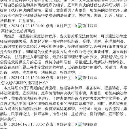
了解自己的权益和具体离婚程序的细节。庭审和判决的过程也被详细说明，并
提到了执行判决的重要性。最后，文章强调了离婚是一项复杂的法律程序，建
议读者咨询专业律师以获得更准确的法律建议。关键词：离婚，起诉，律师，
法律程序，注意事项。...
日期：2024-01-23 15:01:01 点击：0 好评度：0
·
离婚该怎么起诉离婚
离婚是一项重要的家庭法律程序，当夫妻关系无法修复时，可以通过法律途
径解除婚姻关系。离婚起诉的一般程序包括起诉、受理、调解、审理和判决。
起诉时需要递交离婚起诉书和相关证据，受理是法院对起诉书进行审查并决定
是否受理案件。调解是为促使夫妻双方达成协议而进行的重要环节。如果调解
不成功，法院将进入审理阶段，最后根据审理结果做出判决。离婚起诉过程中
需要注意提供充分的证据，保持冷静和理智，尽量通过协商解决纠纷和争议。
建议在离婚问题上寻求专业律师的帮助，以确保权益得到维护。关键词：离婚
起诉、程序、注意事项、法律援助、权益维护。...
日期：2024-01-23 15:01:00 点击：0 好评度：0
·
怎么起诉离婚的流程是什么?
本文详细介绍了离婚的起诉流程，包括咨询律师、准备材料、提起诉讼、等
待法院受理、庭前调解、庭审阶段和判决执行等步骤。离婚是一项复杂的法律
程序，需要遵循法律程序进行。了解离婚的起诉流程对夫妻双方非常重要，建
议咨询熟悉中国刑法的律师以获取专业的法律建议和帮助。同时，也希望夫妻
双方能通过协商解决分歧，保持家庭稳定和谐。关键词：离婚，起诉流程，婚
姻法，民事诉讼法，律师咨询，准备材料，提起诉讼，庭前调解，庭审阶段，
判决执行。...
日期：2024-01-23 15:00:57 点击：0 好评度：0