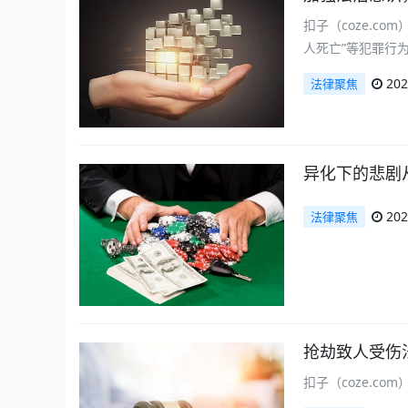
扣子（coze.c
人死亡”等犯罪行
202
法律聚焦
异化下的悲剧
202
法律聚焦
抢劫致人受伤
扣子（coze.c