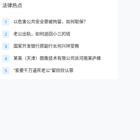
法律热点
以危害公共安全罪被拘留，如何取保？
1
老公出轨，如何追回小三的钱
2
国家开发银行原副行长何兴祥受贿
3
某美（天津）图像技术有限公司诉河南某庐蜂
4
“索要千万逼死老公”翟欣欣认罪
5