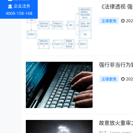
企业法务
《法律透视 
4006-158-168
202
法律聚焦
强行非当行为
202
法律聚焦
故意放火重审
扣子（coze.c