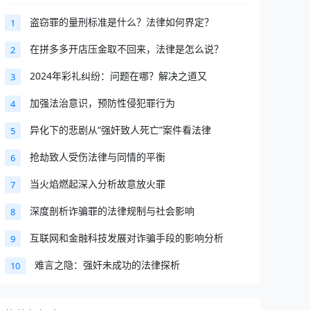
盗窃罪的量刑标准是什么？法律如何界定？
1
在拼多多开店压金取不回来，法律是怎么说？
2
2024年彩礼纠纷：问题在哪？解决之道又
3
加强法治意识，预防性侵犯罪行为
4
异化下的悲剧从“强奸致人死亡”案件看法律
5
抢劫致人受伤法律与同情的平衡
6
当火焰燃起深入分析故意放火罪
7
深度剖析诈骗罪的法律规制与社会影响
8
互联网和金融科技发展对诈骗手段的影响分析
9
难言之隐：强奸未成功的法律探析
10