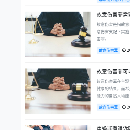
故意伤害罪需
故意伤害是指故意
意伤害支配下实施
害罪。
2
故意伤害罪
故意伤害罪可
故意伤害罪在主观
健康的结果，而希
能力的自然人均能
2
故意伤害罪
重婚罪有追诉