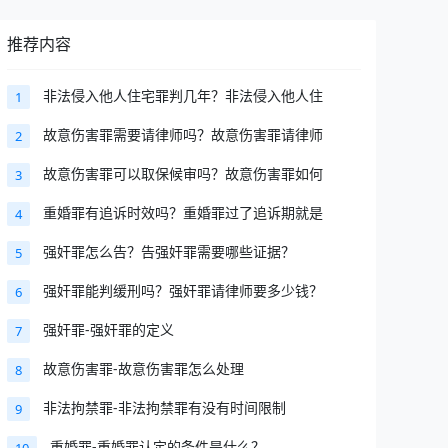
推荐内容
非法侵入他人住宅罪判几年？非法侵入他人住
1
故意伤害罪需要请律师吗？故意伤害罪请律师
2
故意伤害罪可以取保候审吗？故意伤害罪如何
3
重婚罪有追诉时效吗？重婚罪过了追诉期就是
4
强奸罪怎么告？告强奸罪需要哪些证据？
5
强奸罪能判缓刑吗？强奸罪请律师要多少钱？
6
强奸罪-强奸罪的定义
7
故意伤害罪-故意伤害罪怎么处理
8
非法拘禁罪-非法拘禁罪有没有时间限制
9
重婚罪-重婚罪认定的条件是什么？