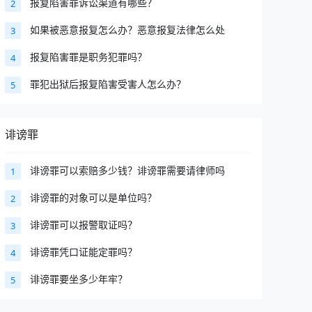
报复陷害罪诉讼渠道有哪些？
2
如果被恶意报复怎么办？恶意报复法律怎么处
3
报复陷害罪是职务犯罪吗？
4
罪犯出狱后报复陷害受害人怎么办？
5
诽谤罪
诽谤罪可以索赔多少钱？诽谤罪需要请律师吗
1
诽谤罪的对象可以是单位吗？
2
诽谤罪可以报警取证吗？
3
诽谤罪凭口证能定罪吗？
4
诽谤罪要坐多少年牢？
5