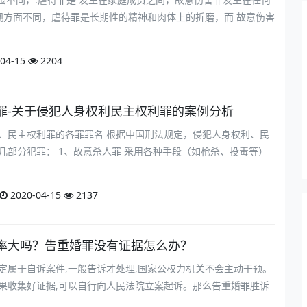
观方面不同，虐待罪是长期性的精神和肉体上的折磨，而 故意伤害
04-15
2204
罪-关于侵犯人身权利民主权利罪的案例分析
、民主权利罪的各罪罪名 根据中国刑法规定，侵犯人身权利、民
几部分犯罪： 1、故意杀人罪 采用各种手段（如枪杀、投毒等）
2020-04-15
2137
率大吗？告重婚罪没有证据怎么办？
定属于自诉案件,一般告诉才处理,国家公权力机关不会主动干预。
果收集好证据,可以自行向人民法院立案起诉。那么告重婚罪胜诉