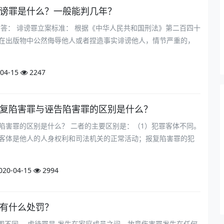
诽谤罪是什么？一般能判几年？
 答： 诽谤罪立案标准： 根据《中华人民共和国刑法》第二百四十
在出版物中公然侮辱他人或者捏造事实诽谤他人，情节严重的，
04-15
2247
报复陷害罪与诬告陷害罪的区别是什么？
陷害罪的区别是什么？ 二者的主要区别是：（1）犯罪客体不同。
客体是他人的人身权利和司法机关的正常活动；报复陷害罪的犯
020-04-15
2994
罪有什么处罚？
范围不同，.虐待罪是 发生在家庭成员之间，故意伤害罪发生在任何