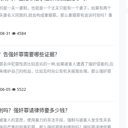
的是一夫一妻制，也就是一个丈夫只能有一个妻子，如果有两个
夫妻名义同居的,就会构成重婚罪。那么重婚罪有追诉时效吗？重
08-31
4584
？告强奸罪需要哪些证据？
罪名中犯罪性质比较恶劣的一种,如果被害人遭遇了强奸侵害的,应
来维护自己的权益，比如及时向公安机关报案处理。那么强奸罪
06-05
5522
刑吗？强奸罪请律师要多少钱？
被害人的意愿，使用暴力的非法手段，强制与被害人发生性关系
是较严重的刑事犯罪。那么强奸罪能判缓刑吗？强奸罪请律师要