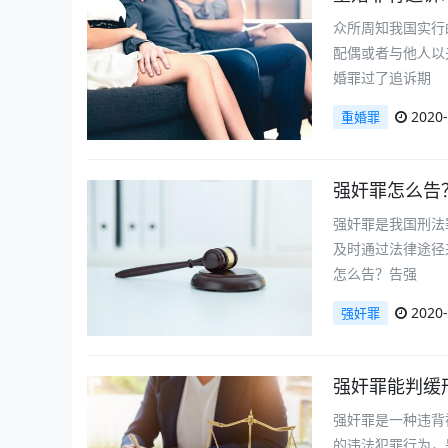
众所周知我国实行
配偶或者与他人以
婚罪过了追诉期
2020-
重婚罪
强奸罪怎么告
强奸罪是我国刑法
及时通过法律途径
怎么告？告强
2020-
强奸罪
强奸罪能判缓
强奸罪是一种违背
的违法犯罪行为，