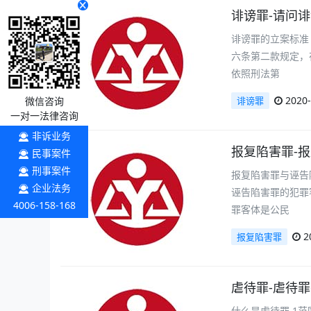
诽谤罪-请问
诽谤罪的立案标准
六条第二款规定，
依照刑法第
2020-
微信咨询
诽谤罪
一对一法律咨询
非诉业务
报复陷害罪-
民事案件
刑事案件
报复陷害罪与诬告
企业法务
诬告陷害罪的犯罪
4006-158-168
罪客体是公民
2
报复陷害罪
虐待罪-虐待
什么是虐待罪 1