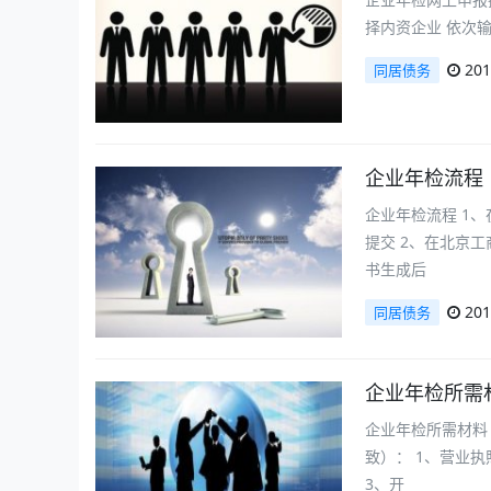
择内资企业 依次输
201
同居债务
企业年检流程
企业年检流程 1
提交 2、在北京
书生成后
201
同居债务
企业年检所需
企业年检所需材料
致）： 1、营业
3、开