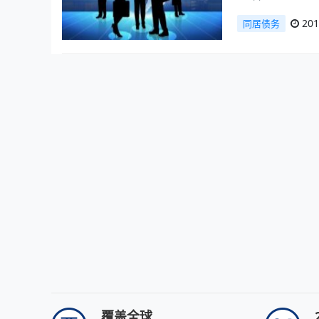
201
同居债务
覆盖全球