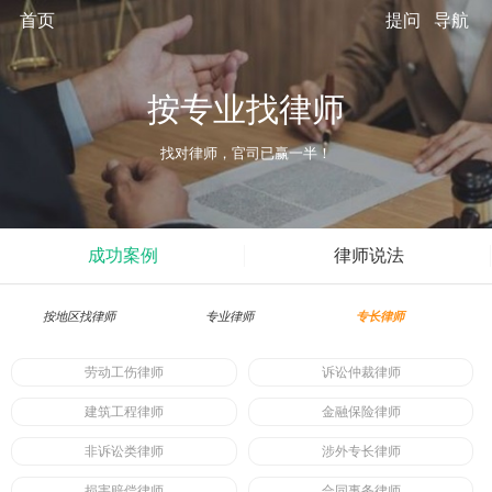
首页
提问
导航
按专业找律师
找对律师，官司已赢一半！
成功案例
律师说法
按地区找律师
专业律师
专长律师
劳动工伤律师
诉讼仲裁律师
建筑工程律师
金融保险律师
非诉讼类律师
涉外专长律师
损害赔偿律师
合同事务律师