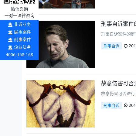
微信咨询
一对一法律咨询
刑事自诉案件
非诉业务
民事案件
刑事自诉案件的庭
刑事案件
201
刑事自诉
企业法务
4006-158-168
故意伤害可否
故意伤害可否进行
201
刑事自诉