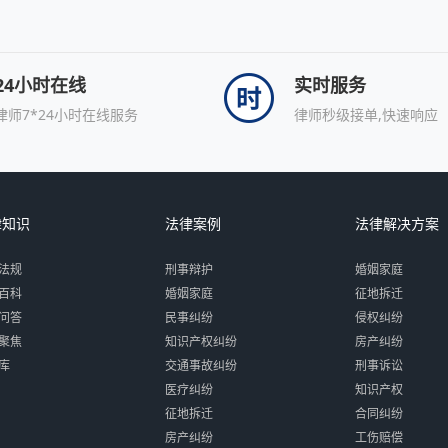
24小时在线
实时服务
律师7*24小时在线服务
律师秒级接单,快速响应
律知识
法律案例
法律解决方案
法规
刑事辩护
婚姻家庭
百科
婚姻家庭
征地拆迁
问答
民事纠纷
侵权纠纷
聚焦
知识产权纠纷
房产纠纷
库
交通事故纠纷
刑事诉讼
医疗纠纷
知识产权
征地拆迁
合同纠纷
房产纠纷
工伤赔偿