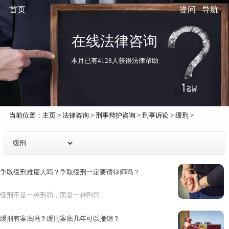
首页
提问
导航
在线法律咨询
本月已有4128人获得法律帮助
当前位置：
主页
>
法律咨询
>
刑事辩护咨询
>
刑事诉讼
>
缓刑
>
争取缓刑难度大吗？争取缓刑一定要请律师吗？
缓刑不是一种刑罚，而是一种刑罚...
缓刑有案底吗？缓刑案底几年可以撤销？