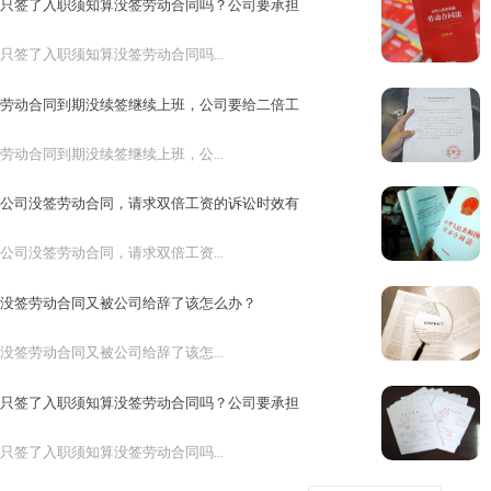
只签了入职须知算没签劳动合同吗？公司要承担
只签了入职须知算没签劳动合同吗...
劳动合同到期没续签继续上班，公司要给二倍工
劳动合同到期没续签继续上班，公...
公司没签劳动合同，请求双倍工资的诉讼时效有
公司没签劳动合同，请求双倍工资...
没签劳动合同又被公司给辞了该怎么办？
没签劳动合同又被公司给辞了该怎...
只签了入职须知算没签劳动合同吗？公司要承担
只签了入职须知算没签劳动合同吗...