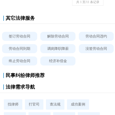
共 1 页/11 条记录
其它法律服务
签订劳动合同
解除劳动合同
劳动合同违约
劳动合同到期
调岗降职降薪
没签劳动合同
终止劳动合同
经济补偿金
民事纠纷律师推荐
法律需求导航
找律师
打官司
查法规
成功案例