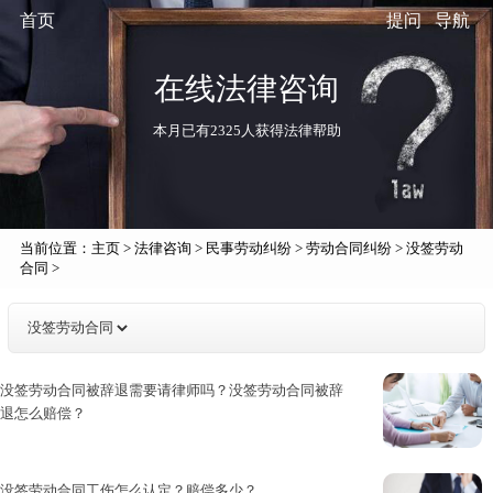
首页
提问
导航
在线法律咨询
本月已有2325人获得法律帮助
当前位置：
主页
>
法律咨询
>
民事劳动纠纷
>
劳动合同纠纷
>
没签劳动
合同
>
没签劳动合同被辞退需要请律师吗？没签劳动合同被辞
退怎么赔偿？
现实生活中劳动者因没签劳动合同...
没签劳动合同工伤怎么认定？赔偿多少？