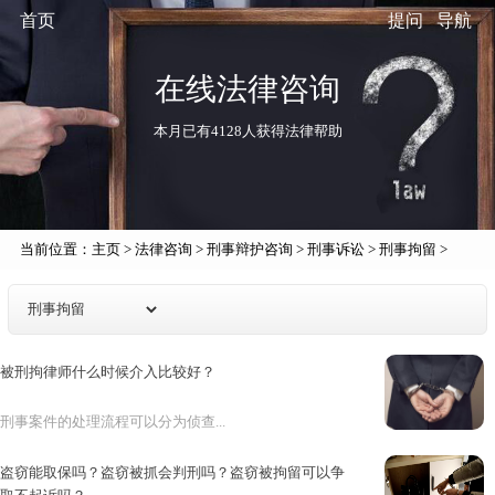
首页
提问
导航
在线法律咨询
本月已有4128人获得法律帮助
当前位置：
主页
>
法律咨询
>
刑事辩护咨询
>
刑事诉讼
>
刑事拘留
>
被刑拘律师什么时候介入比较好？
刑事案件的处理流程可以分为侦查...
盗窃能取保吗？盗窃被抓会判刑吗？盗窃被拘留可以争