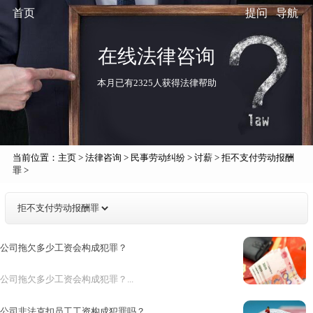
首页
提问
导航
在线法律咨询
本月已有2325人获得法律帮助
当前位置：
主页
>
法律咨询
>
民事劳动纠纷
>
讨薪
>
拒不支付劳动报酬
罪
>
公司拖欠多少工资会构成犯罪？
公司拖欠多少工资会构成犯罪？...
公司非法克扣员工工资构成犯罪吗？