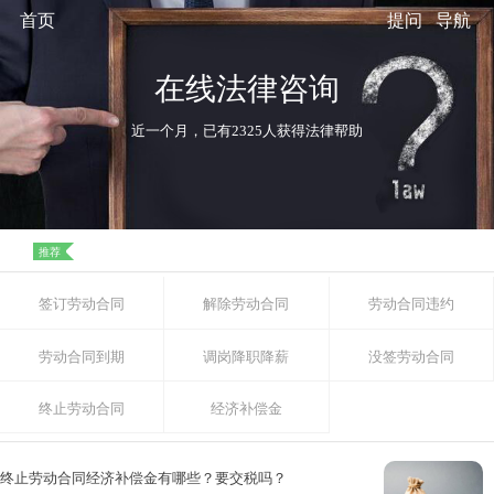
首页
提问
导航
在线法律咨询
近一个月，已有2325人获得法律帮助
推荐
签订劳动合同
解除劳动合同
劳动合同违约
劳动合同到期
调岗降职降薪
没签劳动合同
终止劳动合同
经济补偿金
终止劳动合同经济补偿金有哪些？要交税吗？