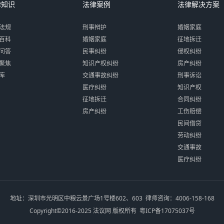
律知识
法律案例
法律解决方案
法规
刑事辩护
婚姻家庭
百科
婚姻家庭
征地拆迁
问答
民事纠纷
侵权纠纷
聚焦
知识产权纠纷
房产纠纷
库
交通事故纠纷
刑事诉讼
医疗纠纷
知识产权
征地拆迁
合同纠纷
房产纠纷
工伤赔偿
民间借贷
劳动纠纷
交通事故
医疗纠纷
地址：深圳市光明区中粮云景广场1号楼602、603 律师咨询：4006-158-168
Copyright©2016-2025 法议网 版权所有
粤ICP备17075037号