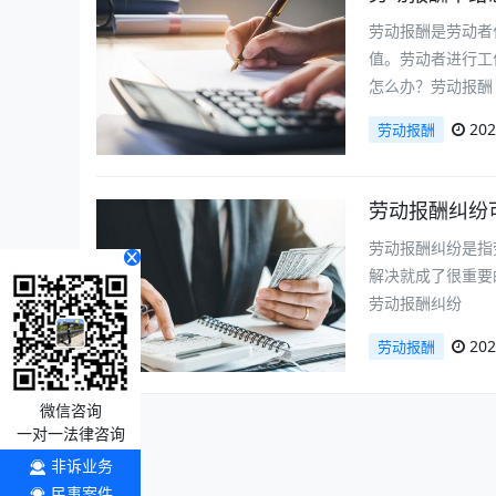
劳动报酬是劳动者
值。劳动者进行工
怎么办？劳动报酬
202
劳动报酬
劳动报酬纠纷
劳动报酬纠纷是指
解决就成了很重要
劳动报酬纠纷
202
劳动报酬
微信咨询
一对一法律咨询
非诉业务
民事案件