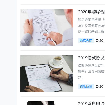
2020年购房
购房合同是根据《
法》及其他有关法
商一致的基础上就
201
购房合同
2019借款协
借款协议怎么写？
哪些？法议网法律
题！
201
借款协议
2019落户申