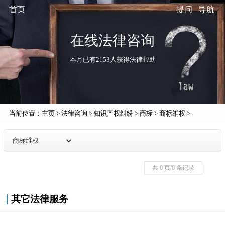
首页
提问
导航
在线法律咨询
本月已有2153人获得法律帮助
当前位置：
主页
>
法律咨询
>
知识产权纠纷
>
商标
>
商标维权
>
共 0 页/0 条记录
其它法律服务