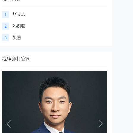
张立志
1
冯树聪
2
樊慧
3
找律师打官司
Previous
Next