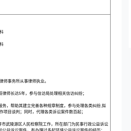
 科
 科
深圳的律师事务所从事律师执业。
班律师长达5年，参与信访局处理相关信访纠纷；
服务，帮助其建立完善各种规章制度，参与处理各类纠纷,拟
合作项目谈判；同时，代理各类诉讼案件数百起；
南省张家界市武陵源区人民检察院工作，所在部门为民事行政公益诉讼
和公益诉讼案件，有办理过多起环境公益诉讼案件的经历；