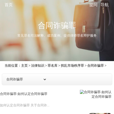
首页
提问
导航
合同诈骗罪
常见罪名司法解释、成功案例、提供律师罪名辩护服务
当前位置：
主页
>
法律知识
>
罪名库
>
扰乱市场秩序罪
>
合同诈骗罪
>
合同诈骗罪-如何认定合同诈骗罪
如何认定合同诈骗罪 关于合同诈...