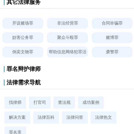
其它法律服务
开设赌场罪
非法经营罪
合同诈骗罪
妨害公务罪
聚众斗殴罪
赌博罪
倒卖文物罪
帮助信息网络犯罪活
袭警罪
动罪
罪名辩护律师
法律需求导航
找律师
打官司
查法规
成功案例
解决方案
法律百科
法律问答
法律热文
罪名库