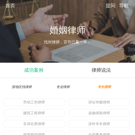
首页
提问
导航
婚姻律师
找对律师，官司已赢一半！
成功案例
律师说法
按地区找律师
专业律师
专长律师
劳动工伤律师
诉讼仲裁律师
建筑工程律师
金融保险律师
非诉讼类律师
涉外专长律师
损害赔偿律师
合同事务律师