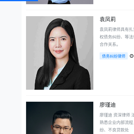
袁凤莉
袁凤莉律师具有扎
权债务纠纷、等法
合作关系。
债务纠纷律师
廖瑾迪
廖瑾迪 资深律师
熟悉企业内部流程
纷、不良贷款处