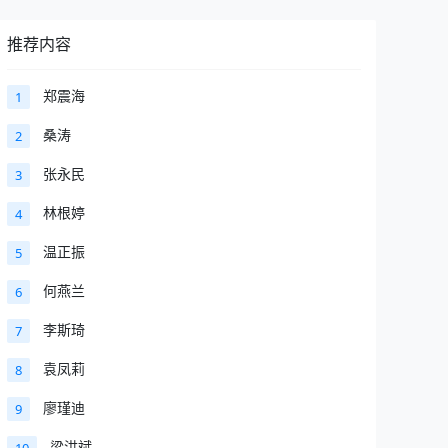
推荐内容
郑震海
1
桑涛
2
张永民
3
林根婷
4
温正振
5
何燕兰
6
李斯琦
7
袁凤莉
8
廖瑾迪
9
梁洪斌