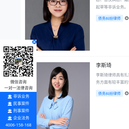
起草等非诉业务。
债务纠纷律师
李斯琦
李斯琦律师具有扎
微信咨询
务方面有较丰富的
一对一法律咨询
债务纠纷律师
非诉业务
民事案件
刑事案件
企业法务
4006-158-168