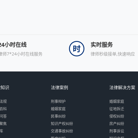
24小时在线
实时服务
律师7*24小时在线服务
律师秒级接单,快速响应
律知识
法律案例
法律解决方案
法规
刑事辩护
婚姻家庭
百科
婚姻家庭
征地拆迁
问答
民事纠纷
侵权纠纷
聚焦
知识产权纠纷
房产纠纷
库
交通事故纠纷
刑事诉讼