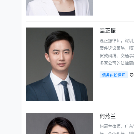
温正振
温正振律师，深圳
案件诉讼策略，精
货款纠纷、交通事
多家公司的法律顾
债务纠纷律师
何燕兰
何燕兰律师，广东
纷、合伙纠纷、婚