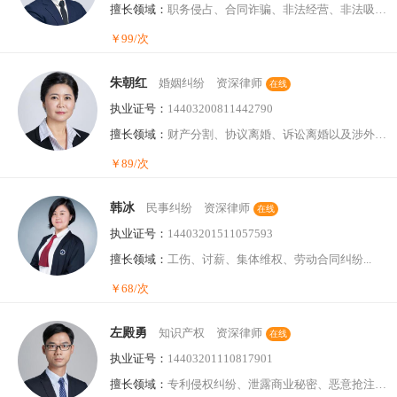
擅长领域：
职务侵占、合同诈骗、非法经营、非法吸收公众存款、集资诈骗...
￥99/次
朱朝红
婚姻纠纷 资深律师
在线
执业证号：
14403200811442790
擅长领域：
财产分割、协议离婚、诉讼离婚以及涉外离婚...
￥89/次
韩冰
民事纠纷 资深律师
在线
执业证号：
14403201511057593
擅长领域：
工伤、讨薪、集体维权、劳动合同纠纷...
￥68/次
左殿勇
知识产权 资深律师
在线
执业证号：
14403201110817901
擅长领域：
专利侵权纠纷、泄露商业秘密、恶意抢注商标...