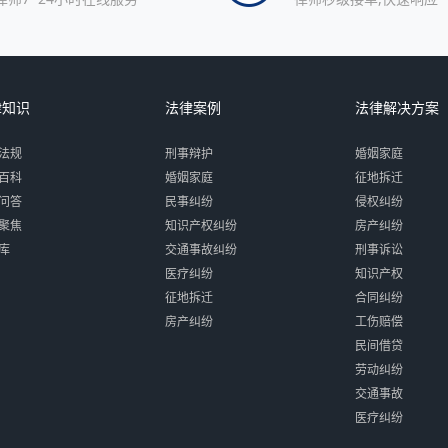
律知识
法律案例
法律解决方案
法规
刑事辩护
婚姻家庭
百科
婚姻家庭
征地拆迁
问答
民事纠纷
侵权纠纷
聚焦
知识产权纠纷
房产纠纷
库
交通事故纠纷
刑事诉讼
医疗纠纷
知识产权
征地拆迁
合同纠纷
房产纠纷
工伤赔偿
民间借贷
劳动纠纷
交通事故
医疗纠纷