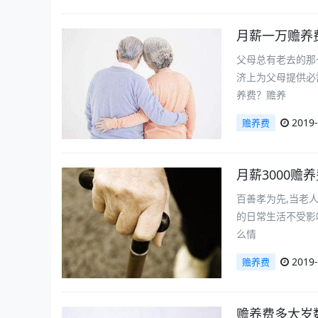
月薪一万赡养
父母总有老去的那
济上为父母提供必
养费？赡养
2019-
赡养费
月薪3000赡
百善孝为先,当老
的日常生活不受影
么情
2019-
赡养费
赡养费多大岁