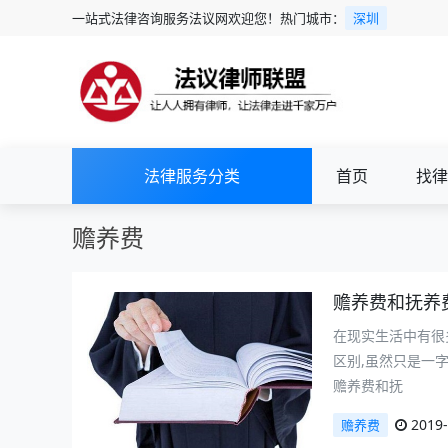
一站式法律咨询服务法议网欢迎您！热门城市：
深圳
法律服务分类
首页
找律
赡养费
赡养费和抚养
在现实生活中有很
区别,虽然只是一
赡养费和抚
2019-
赡养费