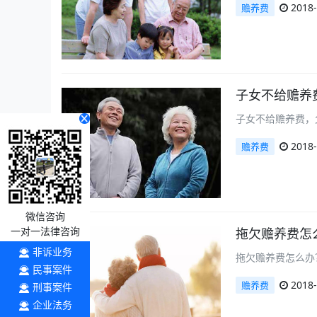
2018-
赡养费
子女不给赡养
子女不给赡养费，
2018-
赡养费
微信咨询
一对一法律咨询
拖欠赡养费怎
非诉业务
拖欠赡养费怎么办
民事案件
2018-
赡养费
刑事案件
企业法务