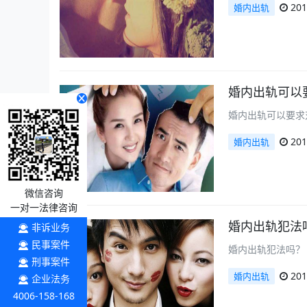
201
婚内出轨
婚内出轨可以
婚内出轨可以要求
201
婚内出轨
微信咨询
一对一法律咨询
婚内出轨犯法
非诉业务
民事案件
婚内出轨犯法吗？
刑事案件
201
婚内出轨
企业法务
4006-158-168