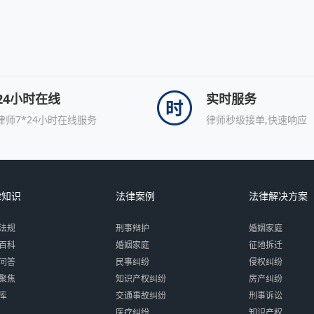
24小时在线
实时服务
律师7*24小时在线服务
律师秒级接单,快速响应
律知识
法律案例
法律解决方案
法规
刑事辩护
婚姻家庭
百科
婚姻家庭
征地拆迁
问答
民事纠纷
侵权纠纷
聚焦
知识产权纠纷
房产纠纷
库
交通事故纠纷
刑事诉讼
医疗纠纷
知识产权