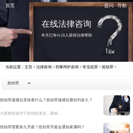
首页
提问
导航
在线法律咨询
本月已有4128人获得法律帮助
当前位置：
主页
>
法律咨询
>
刑事辩护咨询
>
常见犯罪
>
抢劫罪
>
抢劫罪逮捕后意味着什么？抢劫罪逮捕后最轻判多久？
大家都知道对于抢劫犯来说，最根...
抢劫罪需要多久开庭？抢劫罪开庭会通知家属吗？