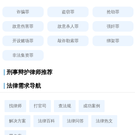
诈骗罪
盗窃罪
抢劫罪
故意伤害罪
故意杀人罪
强奸罪
开设赌场罪
敲诈勒索罪
绑架罪
非法集资罪
刑事辩护律师推荐
法律需求导航
找律师
打官司
查法规
成功案例
解决方案
法律百科
法律问答
法律热文