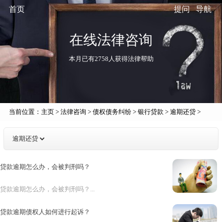
首页
提问
导航
在线法律咨询
本月已有2758人获得法律帮助
当前位置：
主页
>
法律咨询
>
债权债务纠纷
>
银行贷款
>
逾期还贷
>
贷款逾期怎么办，会被判刑吗？
贷款逾期怎么办，会被判刑吗？...
贷款逾期债权人如何进行起诉？