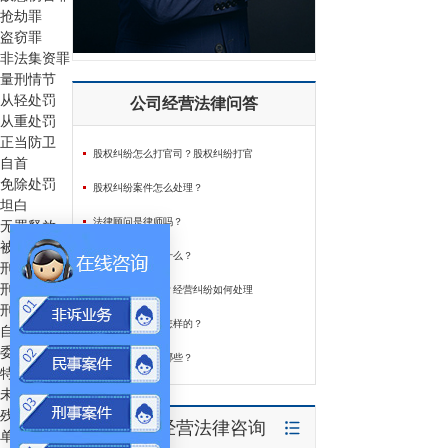
抢劫罪
盗窃罪
非法集资罪
量刑情节
从轻处罚
公司经营法律问答
从重处罚
正当防卫
股权纠纷怎么打官司？股权纠纷打官
自首
免除处罚
股权纠纷案件怎么处理？
坦白
法律顾问是律师吗？
无罪释放
被害人维权
公司变更要注意什么？
刑事附带民事诉讼
刑事自诉
经营纠纷有哪些？经营纠纷如何处理
刑事辩护指南
资产拍卖流程是怎样的？
自行辩护
委托辩护
公司设立流程有哪些？
特殊群体犯罪
未成年人犯罪
残疾人犯罪
公司经营法律咨询
单位犯罪