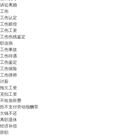
诉讼离婚
工伤
工伤认定
工伤赔偿
工伤工资
工伤伤残鉴定
职业病
工伤事故
工伤待遇
工伤鉴定
工伤保险
工伤律师
讨薪
拖欠工资
克扣工资
不给加班费
拒不支付劳动报酬罪
欠钱不还
离职退休
经济补偿
辞职