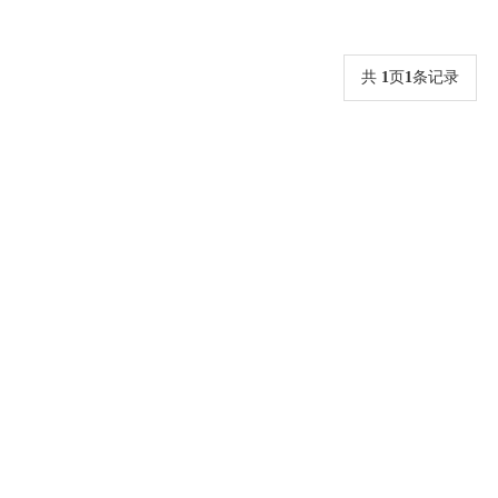
共
1
页
1
条记录