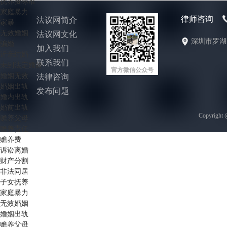
抚养费标准
家庭暴力
律师咨询
法议网简介
家暴
无效婚姻
法议网文化
深圳市罗湖
骗婚
加入我们
近亲结婚
联系我们
未到法定婚龄
官方微信公众号
婚姻无效
法律咨询
婚姻出轨
发布问题
婚内出轨
婚前出轨
Copyright
赡养父母
赡养责任
赡养费
诉讼离婚
财产分割
非法同居
子女抚养
家庭暴力
无效婚姻
婚姻出轨
赡养父母