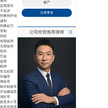
缓刑
破产
监视居住
不起诉
法律事务
刑事辩护词
减刑
刑事处罚
管制
公司经营推荐律师
拘役
有期徒刑
无期徒刑
死刑
罚金
监禁
羁押
常见犯罪
诈骗罪
绑架罪
敲诈勒索罪
开设赌场罪
强奸罪
故意杀人罪
故意伤害罪