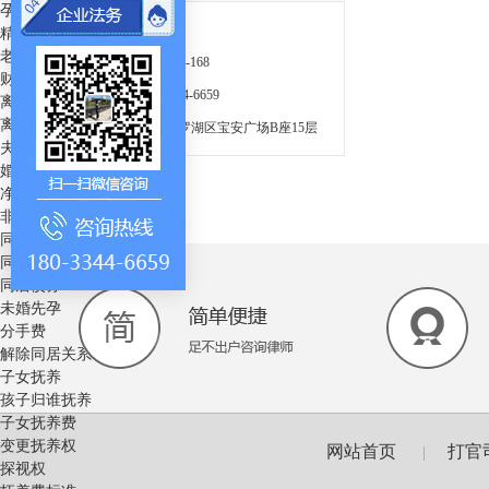
孕妇犯罪
法议网
精神病人犯罪
老人犯罪
电话：4006-158-168
财产分割
手机： 180-3344-6659
离婚财产分割
离婚房产分割
地址： 深圳市罗湖区宝安广场B座15层
夫妻共同财产
婚前财产分割
净身出户
非法同居
同居财产
同居子女
同居债务
未婚先孕
分手费
解除同居关系
子女抚养
孩子归谁抚养
子女抚养费
变更抚养权
网站首页
打官
|
探视权