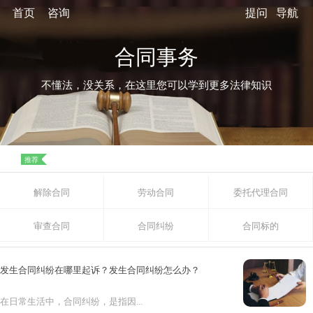
首页
咨询
提问
导航
合同事务
不懂法，没关系，在这里您可以学到更多法律知识
推荐
解除合同
劳动合同
委托代理合同
审查合同
合同纠纷
合同标的
发生合同纠纷在哪里起诉？发生合同纠纷怎么办？
在日常生活中，合同纠纷，是指因...