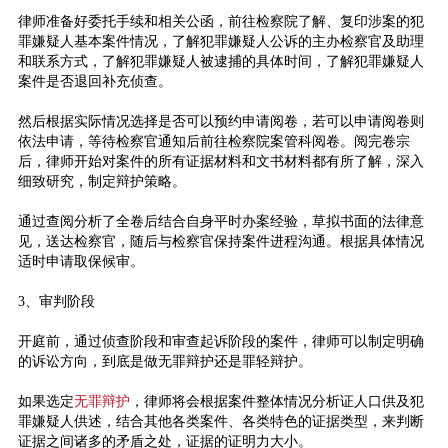
律师准备好委托手续和相关公函，前往检察院了解、复印涉案的犯
罪嫌疑人基本案件情况，了解犯罪嫌疑人公诉的主办检察官及助理
和联系方式，了解犯罪嫌疑人被逮捕的具体时间，了解犯罪嫌疑人
案件是否退回补充侦查。
然后根据实际情况选择是否可以预约申请阅卷，若可以申请阅卷则
依法申请，等待检察官通知后前往检察院案管科阅卷。阅完卷宗
后，律师开始对案件的所有证据材料和文书材料都有所了解，深入
细致研究，制定辩护策略。
通过查阅分析了全卷后结合自身平时办案经验，草拟书面的法律意
见，送达检察官，随后与检察官保持案件进程沟通。根据具体情况
适时申请取保候审。
3、审判阶段
开庭前，通过侦查阶段和审查起诉阶段的案件，律师可以制定明确
的诉讼方向，到底是做无罪辩护还是罪轻辩护。
如果选定
无罪辩护
，律师将会根据案件整体情况分析证人口供及犯
罪嫌疑人供述，结合其他各类案件、各类特色的证据类型，来判断
证据之间诸多的矛盾之处，证据的证明力大小。