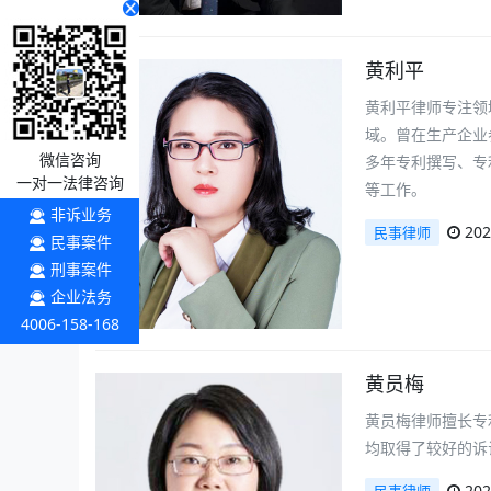
黄利平
黄利平律师专注领
域。曾在生产企业
微信咨询
多年专利撰写、专
一对一法律咨询
等工作。
非诉业务
202
民事律师
民事案件
刑事案件
企业法务
4006-158-168
黄员梅
黄员梅律师擅长专
均取得了较好的诉
202