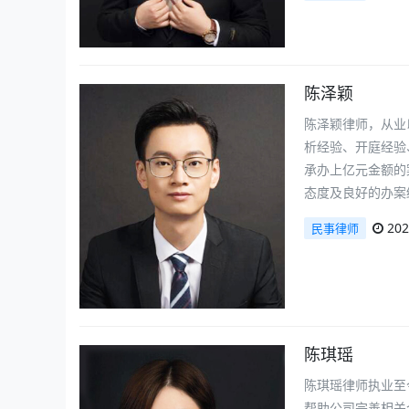
陈泽颖
陈泽颖律师，从业
析经验、开庭经验
承办上亿元金额的
态度及良好的办案
202
民事律师
陈琪瑶
陈琪瑶律师执业至
帮助公司完善相关