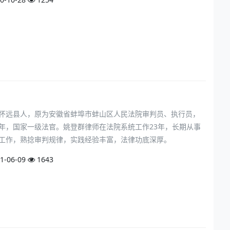
怀远县人，原为安徽省蚌埠市蚌山区人民法院审判员、执行员，
年，国家一级法官。姚登群律师在法院系统工作23年，长期从事
工作，熟捻审判规律，实践经验丰富，法律功底深厚。
1-06-09
1643