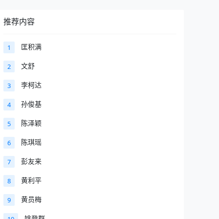
推荐内容
匡积满
1
文舒
2
李柯达
3
孙俊基
4
陈泽颖
5
陈琪瑶
6
彭友来
7
黄利平
8
黄员梅
9
姚登群