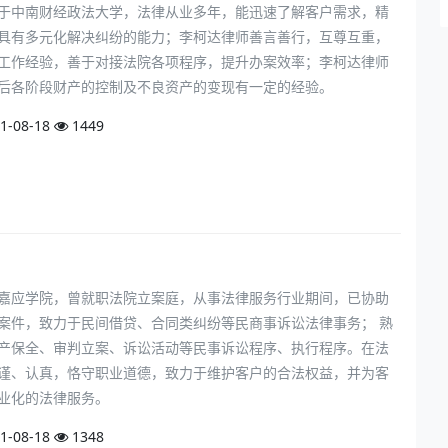
于中南财经政法大学，法律从业多年，能迅速了解客户需求，精
具有多元化解决纠纷的能力；李柯达律师善言善行，互尊互重，
工作经验，善于对接法院各项程序，提升办案效率；李柯达律师
后各阶段财产的控制及不良资产的变现有一定的经验。
1-08-18
1449
嘉应学院，曾就职法院立案庭，从事法律服务行业期间，已协助
案件，致力于民间借贷、合同类纠纷等民商事诉讼法律事务； 熟
产保全、审判立案、诉讼活动等民事诉讼程序、执行程序。在法
谨、认真，恪守职业道德，致力于维护客户的合法权益，并为客
业化的法律服务。
1-08-18
1348