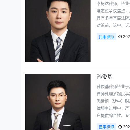
李柯达律师，毕业
准定位争议焦点，
具有多年基层法院
对诉前、诉中、诉
202
民事律师
孙俊基
孙俊基律师毕业于
律师处理多起民事
悉诉前（诉中）财
律服务过程中，严
户提供综合性、专
202
民事律师