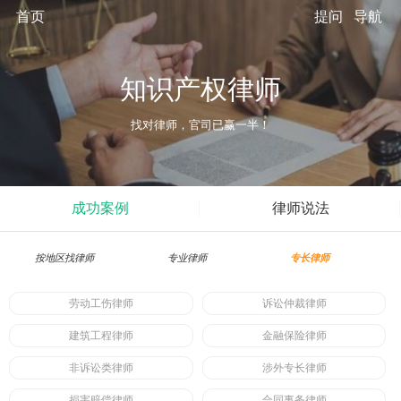
首页
提问
导航
知识产权律师
找对律师，官司已赢一半！
成功案例
律师说法
按地区找律师
专业律师
专长律师
劳动工伤律师
诉讼仲裁律师
建筑工程律师
金融保险律师
非诉讼类律师
涉外专长律师
损害赔偿律师
合同事务律师