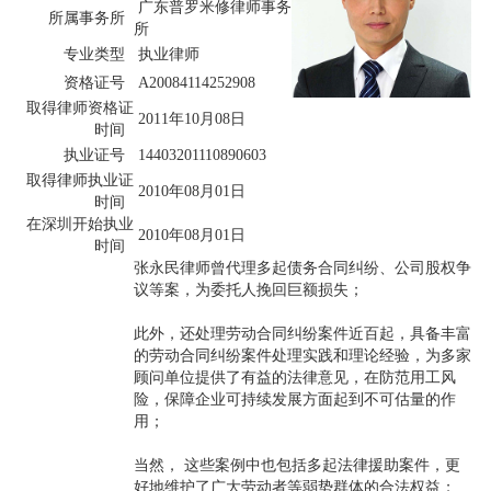
广东普罗米修律师事务
所属事务所
所
专业类型
执业律师
资格证号
A20084114252908
取得律师资格证
2011年10月08日
时间
执业证号
14403201110890603
取得律师执业证
2010年08月01日
时间
在深圳开始执业
2010年08月01日
时间
张永民律师曾代理多起债务合同纠纷、公司股权争
议等案，为委托人挽回巨额损失；
此外，还处理劳动合同纠纷案件近百起，具备丰富
的劳动合同纠纷案件处理实践和理论经验，为多家
顾问单位提供了有益的法律意见，在防范用工风
险，保障企业可持续发展方面起到不可估量的作
用；
当然， 这些案例中也包括多起法律援助案件，更
好地维护了广大劳动者等弱势群体的合法权益；