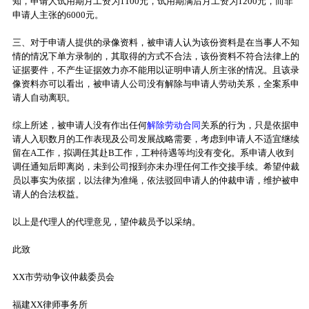
知，申请人试用期月工资为1100元，试用期满后月工资为1200元，而非
申请人主张的6000元。
三、对于申请人提供的录像资料，被申请人认为该份资料是在当事人不知
情的情况下单方录制的，其取得的方式不合法，该份资料不符合法律上的
证据要件，不产生证据效力亦不能用以证明申请人所主张的情况。且该录
像资料亦可以看出，被申请人公司没有解除与申请人劳动关系，全案系申
请人自动离职。
综上所述，被申请人没有作出任何
解除劳动合同
关系的行为，只是依据申
请人入职数月的工作表现及公司发展战略需要，考虑到申请人不适宜继续
留在A工作，拟调任其赴B工作，工种待遇等均没有变化。系申请人收到
调任通知后即离岗，未到公司报到亦未办理任何工作交接手续。希望仲裁
员以事实为依据，以法律为准绳，依法驳回申请人的仲裁申请，维护被申
请人的合法权益。
以上是代理人的代理意见，望仲裁员予以采纳。
此致
XX市劳动争议仲裁委员会
福建XX律师事务所