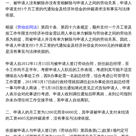
一、被申请人没有解除亦没有变相解除与申请人之间的劳动关系，申请人
申请支付1个月工资的代通知金及经济补偿金的仲裁请求没有事实与法律
依据。
根据《
劳动合同法
》第四十条、第四十六条规定，额外支付一个月工资及
按工作年限支付经济补偿金需以用人单位单方解除与劳动者之间的劳动关
系为前提，而被申请人并没有单方解除与申请人之间的劳动关系。因此，
申请人申请支付1个月工资的代通知金及经济补偿金共9000元的仲裁请求
是没有事实与法律依据的。
申请人自2012年11月15日与被申请人签订劳动合同，担任副总经理，至
今工作尚不足半年。考察申请人入职后的工作表现，考虑到其可能不适宜
继续在A办事处工作，因B办事处需一名副总经理，综合考虑公司管理与
工作需要，2013年3月17日由行政经理就拟调任赴B办事处担任副总经理
一事与申请人商谈，于3月18日发出通知将此意见正式告知申请人，申请
人表示会对此事进行考虑。申请人收到调任通知后即离岗，未到公司报到
亦未办理任何工作交接手续，系申请人自动离职。
二、申请人的月工资为1200元而非6000元，其申请被申请人支付未结清
的工资4605元的仲裁请求，没有事实与法律依据。
依据被申请人与申请人签订的《劳动合同》第四条第(二)款第1项约定可