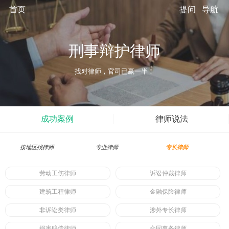
首页
提问
导航
刑事辩护律师
找对律师，官司已赢一半！
成功案例
律师说法
按地区找律师
专业律师
专长律师
劳动工伤律师
诉讼仲裁律师
建筑工程律师
金融保险律师
非诉讼类律师
涉外专长律师
损害赔偿律师
合同事务律师