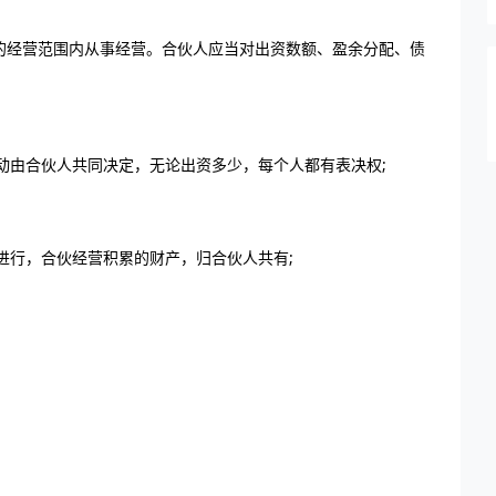
记的经营范围内从事经营。合伙人应当对出资数额、盈余分配、债
。
动由合伙人共同决定，无论出资多少，每个人都有表决权;
进行，合伙经营积累的财产，归合伙人共有;