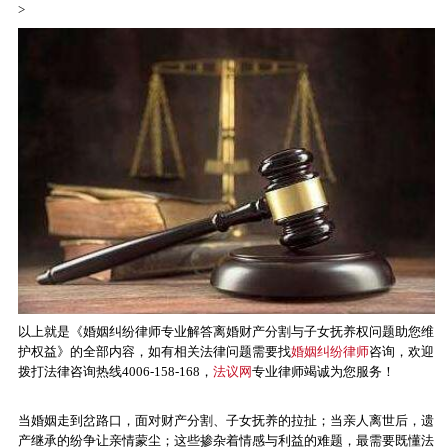
>
以上就是《婚姻纠纷律师专业解答离婚财产分割与子女抚养权问题助您维
护权益》的全部内容，如有相关法律问题需要找
婚姻纠纷律师
咨询，欢迎
拨打法律咨询热线4006-158-168，
法议网
专业律师竭诚为您服务！
当婚姻走到岔路口，面对财产分割、子女抚养的拉扯；当亲人离世后，遗
产继承的纷争让亲情蒙尘；这些掺杂着情感与利益的难题，最需要既懂法