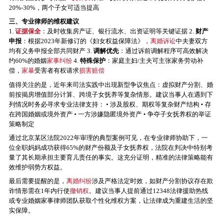
20%-30%，两个子女可适当提高
三、专业律师的维权建议
1.
证据保全
：及时收集房产证、银行流水、出资证明等关键证据 2.
财产
申报
：根据2023年新修订的《妇女权益保障法》，
离婚诉讼
中夫妻双方
均有义务申报全部共同财产 3.
调解优先
：通过诉前调解程序可高效解决
约60%的婚姻
家事纠纷
4.
特殊保护
：家庭主妇/主夫可主张家务劳动补
偿，
家暴
受害者有权请求
损害赔偿
值得关注的是，近年来司法实践中出现新型争议焦点：虚拟财产分割、婚
前按揭房增值部分计算、跨境子女抚养等复杂情形。建议当事人在遇到下
列情况时务必寻求专业法律支持： • 涉及股权、期权等复杂财产结构 • 存
在跨国婚姻或境外资产 • 一方涉嫌隐匿境外资产 • 争夺子女抚养权的举证
策略制定
通过北京某区法院2022年审理的典型案例可见，在专业律师协助下，一
位全职妈妈成功获得65%的财产份额及子女抚养权，法院在判决中特别考
量了其长期承担主要育儿责任的事实。这充分证明，精准的法律策略能有
效维护弱势方权益。
最后需要提醒的是，
离婚纠纷
涉及严格法定时效，如财产分割协议存在欺
诈情形需在1年内行使
撤销权
。建议当事人提前通过12348法律援助热线
或专业婚姻家事律师团队获取个性化维权方案，让法律成为重建生活的坚
实保障。