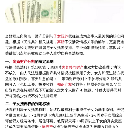
当婚姻走向终点，财产分割与
子女抚养
权往往成为当事人最关切的核心问
题。根据《民法典》相关规定，
离婚
不仅涉及情感关系的解除，更需要通
过法律途径明确财产归属与子女抚养安排。专业婚姻律师指出，掌握以下
关键知识点能有效帮助当事人维护自身合法权益。
一、
离婚财产分割
的法定原则
根据《民法典》第1087条，离婚时
夫妻共同财产
由双方协议处理；协议
不成的，由人民法院根据财产具体情况按照照顾子女、女方和无过错方权
益的原则判决。需要注意的是： 1. 婚前财产原则上不参与分割 2. 婚后共
同收入（包括工资、投资收益、
知识产权
收益等）均属分割范围 3. 父母
出资购房在特定情况下可能被认定为个人财产 4. 隐藏、转移夫妻共同财
产将面临少分或不分的法律后果
二、子女抚养权的判定标准
法院在判决子女抚养权时，始终以最有利于未成年子女为基本原则。关键
考量因素包括： • 2周岁以下幼儿原则上随母亲生活 • 2-8周岁子女需综合
评估双方经济条件、居住环境、教育背景等 • 8周岁以上子女的真实意愿
将成为重要参考依据 •
抚养费
标准">抚养费标准通常为抚养方月收入的