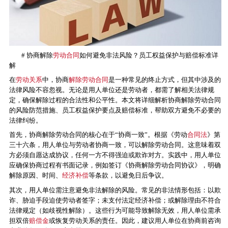
# 协商解除
劳动合同
如何避免非法风险？员工权益保护与赔偿标准详
解
在
劳动关系
中，协商
解除劳动合同
是一种常见的终止方式，但其中涉及的
法律风险不容忽视。无论是用人单位还是劳动者，都需了解相关法律规
定，确保解除过程的合法性和公平性。本文将详细解析协商解除劳动合同
的风险防范措施、员工权益保护要点及赔偿标准，帮助双方避免不必要的
法律纠纷。
首先，协商解除劳动合同的核心在于“协商一致”。根据《劳动
合同法
》第
三十六条，用人单位与劳动者协商一致，可以解除劳动合同。这意味着双
方必须自愿达成协议，任何一方不得强迫或欺诈对方。实践中，用人单位
应确保协商过程有书面记录，例如签订《协商解除劳动合同协议》，明确
解除原因、时间、
经济补偿
等条款，以避免日后争议。
其次，用人单位需注意避免非法解除的风险。常见的非法情形包括：以欺
诈、胁迫手段迫使劳动者签字；未支付法定经济补偿；或解除理由不符合
法律规定（如歧视性解除）。这些行为可能导致解除无效，用人单位需承
担双倍
赔偿金
或恢复劳动关系的责任。因此，建议用人单位在协商前咨询