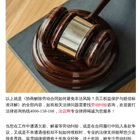
以上就是《协商解除劳动合同如何避免非法风险？员工权益保护与赔偿标
准详解》的全部内容，如有相关法律问题需要找
劳动纠纷
咨询，欢迎拨打
法律咨询热线4006-158-168，
法议网
专业律师竭诚为您服务！
当您在工作中遭遇欠薪、解雇等劳动纠纷，或是在合同履行中陷入条款争
议，又或是不幸遭遇侵权却不知如何维权时，专业的法律支持能帮您少走
很多弯路。翁雪娟律师拥有十年执业经验，这十年间，她专注劳动纠纷、