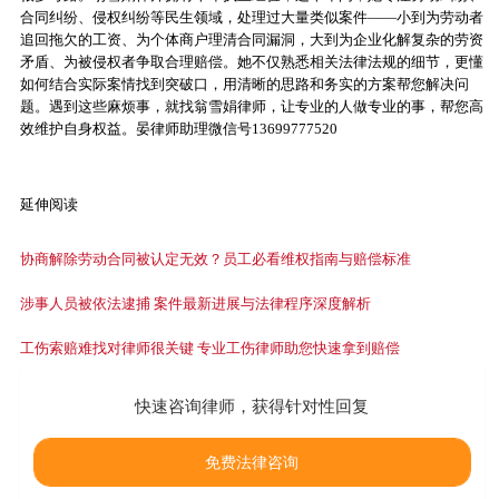
合同纠纷、侵权纠纷等民生领域，处理过大量类似案件——小到为劳动者
追回拖欠的工资、为个体商户理清合同漏洞，大到为企业化解复杂的劳资
矛盾、为被侵权者争取合理赔偿。她不仅熟悉相关法律法规的细节，更懂
如何结合实际案情找到突破口，用清晰的思路和务实的方案帮您解决问
题。遇到这些麻烦事，就找翁雪娟律师，让专业的人做专业的事，帮您高
效维护自身权益。晏律师助理微信号13699777520
延伸阅读
协商解除劳动合同被认定无效？员工必看维权指南与赔偿标准
涉事人员被依法逮捕 案件最新进展与法律程序深度解析
工伤索赔难找对律师很关键 专业工伤律师助您快速拿到赔偿
快速咨询律师，获得针对性回复
免费法律咨询