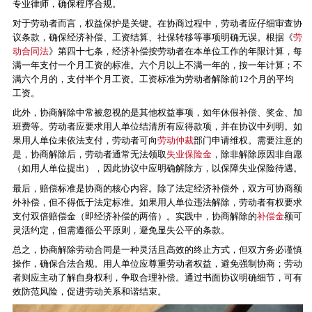
专业律师，确保程序合规。
对于劳动者而言，权益保护是关键。在协商过程中，劳动者应仔细审查协
议条款，确保经济补偿、工资结算、社保转移等事项明确无误。根据《
劳
动合同法
》第四十七条，经济补偿按劳动者在本单位工作的年限计算，每
满一年支付一个月工资的标准。六个月以上不满一年的，按一年计算；不
满六个月的，支付半个月工资。工资标准为劳动者解除前12个月的平均
工资。
此外，协商解除中常被忽视的是其他权益事项，如年休假补偿、奖金、加
班费等。劳动者应要求用人单位结清所有应得款项，并在协议中列明。如
果用人单位未依法支付，劳动者可向
劳动仲裁
部门申请维权。需要注意的
是，协商解除后，劳动者通常无法领取
失业保险金
，除非解除原因非自愿
（如用人单位提出），因此协议中应明确解除方，以保障失业保险待遇。
最后，赔偿标准是协商的核心内容。除了法定经济补偿外，双方可协商额
外补偿，但不得低于法定标准。如果用人单位违法解除，劳动者有权要求
支付双倍赔偿金（即经济补偿的两倍）。实践中，协商解除的
补偿金
额可
灵活约定，但需遵循公平原则，避免显失公平的条款。
总之，协商解除劳动合同是一种灵活且高效的终止方式，但双方务必谨慎
操作，确保合法合规。用人单位应尊重劳动者权益，避免强制协商；劳动
者则应主动了解自身权利，争取合理补偿。通过书面协议明确细节，可有
效防范风险，促进劳动关系和谐结束。