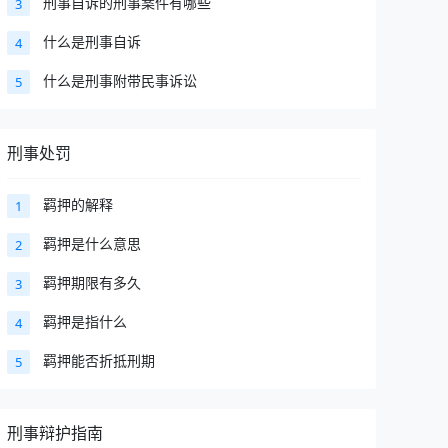
刑事自诉的刑事案件有哪些
3
什么是刑事自诉
4
什么是刑事附带民事诉讼
5
刑事处罚
羁押的解释
1
羁押是什么意思
2
羁押期限有多久
3
羁押是指什么
4
羁押能否折抵刑期
5
刑事辩护指南