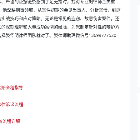
序、严谨的证据链条感到手足无措时，找对专业的律师至关重
里，他深耕刑事领域，从案件初期的会见当事人、分析案情，到庭
的实战技巧和应对策略。无论是常见的盗窃、故意伤害案件，还
文的深刻理解和大量成功案例的经验，为您制定针对性的辩护方
晏华明律师团队就对了。晏律师助理微信号13699777520
索赔全程指导
法律诉讼流程
权流程详解