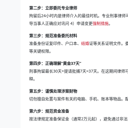
第二步：立即委托专业律师
拘留后24小时内是律师介入的最佳时机。专业刑事律师可
导当事人正确应对讯问 4）申请变更
强制措施
。
第三步：规范准备委托材料
准备身份证复印件、户口本、
结婚
证等关系证明文件。委
等关键权限。
第四步：正确理解“黄金37天”
刑事拘留最长30天+提请批捕7天=37天。在这期间律
释。
第五步：谨慎处理涉案财物
切勿擅自处置与案件有关的电脑、手机、账本等物品。
第六步：规范资金准备
按法律规定准备保证金（通常2万元起），避免通过非