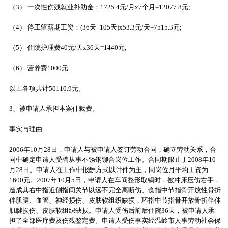
（3） 一次性伤残就业补助金：1725.4元/月x7个月=12077.8元;
（4） 停工留薪期工资：(36天+105天)x53.3元/天=7515.3元;
（5） 住院护理费40元/天x36天=1440元;
（6） 营养费1000元.
以上各项共计50110.9元。
3、被申请人承担本案仲裁费。
事实与理由
2006年10月28日，申请人与被申请人签订劳动合同，确立劳动关系，合
同中确定申请人受聘从事不锈钢铆合岗位工作。合同期限止于2008年10
月28日。申请人在工作中报酬方式以计件为主，同岗位月平均工资为
1600元。2007年10月5日，申请人在车间整形取锅时，被冲床压伤右手，
造成其右中指近侧指间关节以远不完全离断伤、食指中节指骨开放性骨折
伴肌腱、血管、神经损伤、皮肤软组织缺损，环指中节指骨开放骨折伴伸
肌腱损伤、皮肤软组织缺损。申请人受伤后前后住院36天，被申请人承
担了全部医疗费及伤残鉴定费。申请人受伤事实经温岭市人事劳动社会保