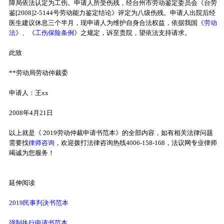
障局依法认定为工伤。申请人所受伤残，经台州市劳动鉴定委员会《台劳
鉴[2008]2-5144号劳动能力鉴定结论》评定为八级伤残。申请人出院后经
医生建议休息三个半月，现申请人为维护自身合法权益，依据我国《
劳动
法
》、《
工伤保险条例
》之规定，诉至贵院，望依法支持请求。
此致
**劳动局劳动仲裁委
申请人：王xx
2008年4月21日
以上就是《 2019劳动仲裁申请书范本》的全部内容，如有相关法律问题
需要找
律师咨询
，欢迎拨打法律咨询热线4006-158-168，法议网专业律师
竭诚为您服务！
延伸阅读
2019民事判决书范本
强制执行申请书范本