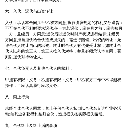
六、入伙、退伙与出资转让
入伙：承认本合同;经甲乙双方同意;执行协议规定的权利义务退货：
不可在合伙不利时要求退伙;任一方若退伙，应在月之前，应告知另
一方，且经另一方同意;退伙后以退伙时财产状况进行结算;未经另一
方同意擅自退伙给合伙造成损失的，需进行赔偿。出资的转让：允
许合伙人转让自己的出资。转让时合伙人有优先受让权，如转让合
伙人以外的第三人，第三人按入伙对待，并且必须承认本合同，否
则以退伙对待转让人。
七、合伙负责人及其他合伙人的权利：
甲拥有权限：义务：乙拥有权限：义务：甲乙双方工作中不得越权
操作，且应认真履行应尽义务。
八、禁止行为
未经全体合伙人同意，禁止任何合伙人私自以合伙名义进行业务活
动;如其业务获得利益归合伙，造成损失按实际损失赔偿。
九、合伙终止及终止后的事项