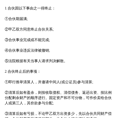
1.合伙因以下事由之一得终止：
①合伙期届满;
②甲乙双方同意终止合伙关系;
③合伙事业完成或不能完成;
④合伙事业违反法律被撤销;
⑤法院根据有关当事人请求判决解散。
2.合伙终止后的事项：
①即行推举清算人，并邀请中间人(或公证员)参与清算;
②清算后如有盈余，则按收取债权、清偿债务、返还出资、按比例
分配剩余财产的顺序进行。固定资产和不可分物，可作价卖给合伙
人或第三人，其价款参与分配;
③清算后如有亏损，不论甲乙双方出资多少，先以合伙共同财产偿