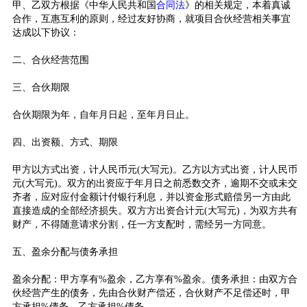
甲、乙双方根据《中华人民共和国
合同法
》的相关规定，本着真诚
合作，互惠互利的原则，经过友好协商，就项目合伙经营相关事宜
达成以下协议：
二、合伙经营范围
三、合伙期限
合伙期限为年，自年月日起，至年月日止。
四、出资额、方式、期限
甲方以方式出资，计人民币元(大写元)。乙方以方式出资，计人民币
元(大写元)。双方的出资应于年月日之前悉数交齐，逾期不交或未交
齐者，应对应付金额计付银行利息，并以资金形式赔偿另一方由此
直接造成的全部经济损失。双方方出资合计元(大写元)，为双方共有
财产，不得随意请求分割，任一方支配时，需经另一方同意。
五、盈余分配与债务承担
盈余分配：甲方享有%盈余，乙方享有%盈余。债务承担：由双方合
伙经营产生的债务，先由合伙财产偿还，合伙财产不足偿还时，甲
方承担%债务，乙方承担%债务。